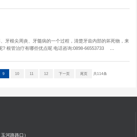
、牙根尖周炎、牙髓病的一个过程，清楚牙齿内部的坏死物，来
管治疗有哪些优点呢 电话咨询:0898-66553733 …
9
10
11
12
下一页
尾页
共114条
（玉河路路口）