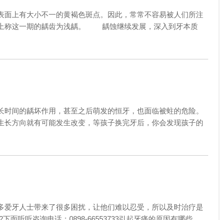
面上有大小不一的黄褐色斑点。因此，常常不容易被人们所注
床上称这一期的龋齿为浅龋。 龋蚀继续发展，深入到牙本质
时间的龋坏作用，甚至之后萌发的恒牙，也面临被蛀的危险。
生长方向就有可能发生改变，等孩子换完牙后，你会发现孩子的
爱牙人士带来了很多困扰，让他们难以忍受，所以及时治疗是
面听听咨询电话：0898-66553733引起牙痛的原因有哪些