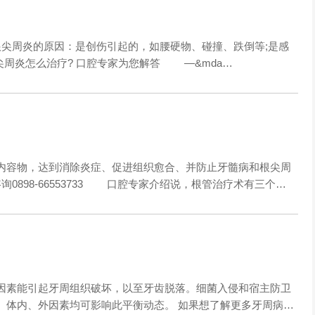
周炎的原因：是创伤引起的，如腰硬物、碰撞、跌倒等;是感
尖周炎怎么治疗? 口腔专家为您解答 —&mda…
容物，达到消除炎症、促进组织愈合、并防止牙髓病和根尖周
0898-66553733 口腔专家介绍说，根管治疗术有三个…
素能引起牙周组织破坏，以至牙齿脱落。细菌入侵和宿主防卫
。体内、外因素均可影响此平衡动态。 如果想了解更多牙周病…