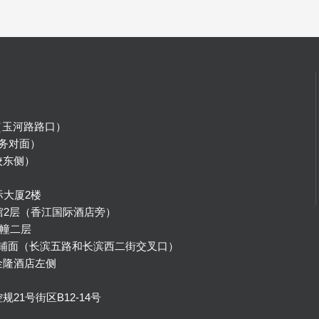
（玉河路路口）
务对面）
校东侧）
）
际大厦2楼
馆2层（香江国际酒店旁）
幢二层
号铺面（长滨五路和长滨西二街交叉口）
金隆酒店左侧
1号街区B12-14号