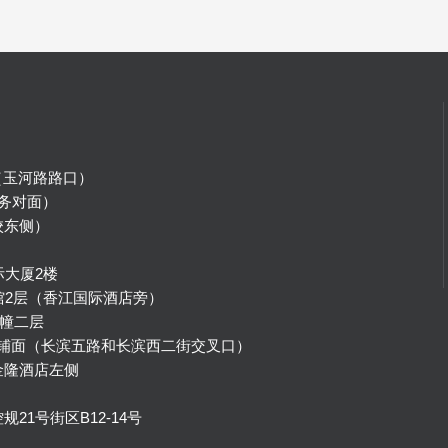
（玉河路路口）
务对面）
校东侧）
）
际大厦2楼
馆2层（香江国际酒店旁）
幢二层
号铺面（长滨五路和长滨西二街交叉口）
金隆酒店左侧
1号街区B12-14号