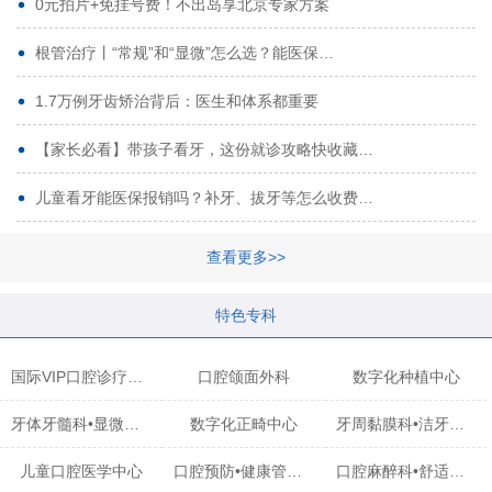
0元拍片+免挂号费！不出岛享北京专家方案
根管治疗丨“常规”和“显微”怎么选？能医保…
1.7万例牙齿矫治背后：医生和体系都重要
【家长必看】带孩子看牙，这份就诊攻略快收藏…
儿童看牙能医保报销吗？补牙、拔牙等怎么收费…
查看更多>>
特色专科
国际VIP口腔诊疗中心
口腔颌面外科
数字化种植中心
牙体牙髓科•显微治疗中心
数字化正畸中心
牙周黏膜科•洁牙中心
儿童口腔医学中心
口腔预防•健康管理科
口腔麻醉科•舒适化诊疗中心