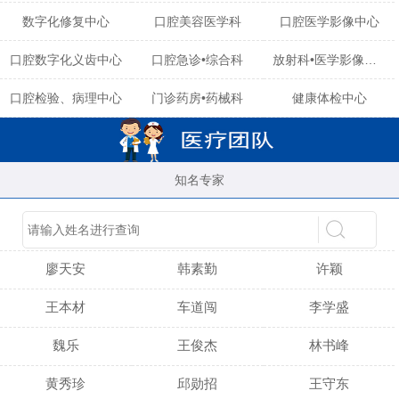
数字化修复中心
口腔美容医学科
口腔医学影像中心
口腔数字化义齿中心
口腔急诊•综合科
放射科•医学影像中心
口腔检验、病理中心
门诊药房•药械科
健康体检中心
知名专家
陈育玲
谢小雪
吴晓桃
廖天安
韩素勤
许颖
王本材
车道闯
李学盛
魏乐
王俊杰
林书峰
黄秀珍
邱勋招
王守东