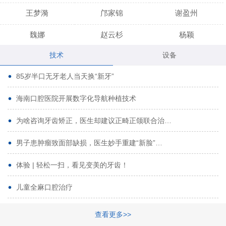
王梦漪
邝家锦
谢盈州
魏娜
赵云杉
杨颖
技术
设备
段小龙
吾尔肯
黄启龙
85岁半口无牙老人当天换“新牙”
代艳虹
林芳诚
宋波
海南口腔医院开展数字化导航种植技术
曹香林
姜炳华
杨川
为啥咨询牙齿矫正，医生却建议正畸正颌联合治…
姚宗将
梁春晓
熊修邦
男子患肿瘤致面部缺损，医生妙手重建“新脸”…
林夏羽
颜晶
李春选
路娜
商晔
文灵周
体验 | 轻松一扫，看见变美的牙齿！
周碧玲
吴关昌
唐敏
儿童全麻口腔治疗
杨珠
黄芬芳
黄泽浩
查看更多>>