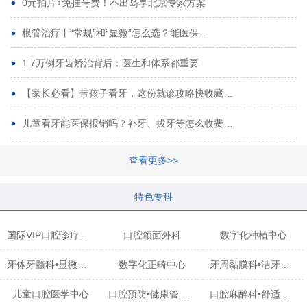
0元拍片+免挂号费！不出岛享北京专家方案
根管治疗丨“常规”和“显微”怎么选？能医保…
1.7万例牙齿矫治背后：医生和体系都重要
【家长必看】带孩子看牙，这份就诊攻略快收藏…
儿童看牙能医保报销吗？补牙、拔牙等怎么收费…
查看更多>>
特色专科
国际VIP口腔诊疗中心
口腔颌面外科
数字化种植中心
牙体牙髓科•显微治疗中心
数字化正畸中心
牙周黏膜科•洁牙中心
儿童口腔医学中心
口腔预防•健康管理科
口腔麻醉科•舒适化诊疗中心