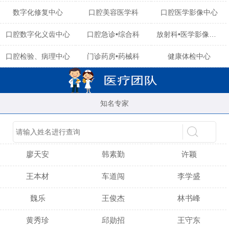
数字化修复中心
口腔美容医学科
口腔医学影像中心
口腔数字化义齿中心
口腔急诊•综合科
放射科•医学影像中心
口腔检验、病理中心
门诊药房•药械科
健康体检中心
知名专家
陈育玲
谢小雪
吴晓桃
廖天安
韩素勤
许颖
王本材
车道闯
李学盛
魏乐
王俊杰
林书峰
黄秀珍
邱勋招
王守东