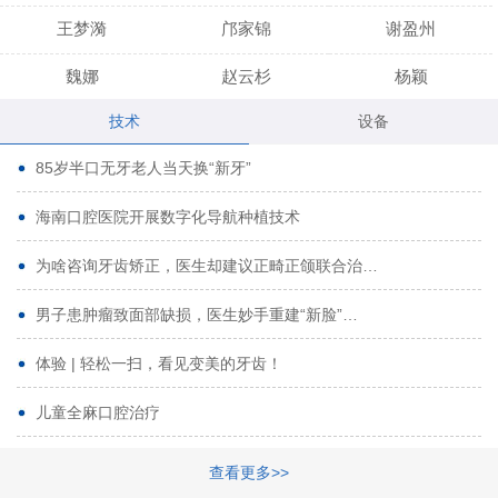
王梦漪
邝家锦
谢盈州
魏娜
赵云杉
杨颖
技术
设备
段小龙
吾尔肯
黄启龙
85岁半口无牙老人当天换“新牙”
代艳虹
林芳诚
宋波
海南口腔医院开展数字化导航种植技术
曹香林
姜炳华
杨川
为啥咨询牙齿矫正，医生却建议正畸正颌联合治…
姚宗将
梁春晓
熊修邦
男子患肿瘤致面部缺损，医生妙手重建“新脸”…
林夏羽
颜晶
李春选
路娜
商晔
文灵周
体验 | 轻松一扫，看见变美的牙齿！
周碧玲
吴关昌
唐敏
儿童全麻口腔治疗
杨珠
黄芬芳
黄泽浩
查看更多>>