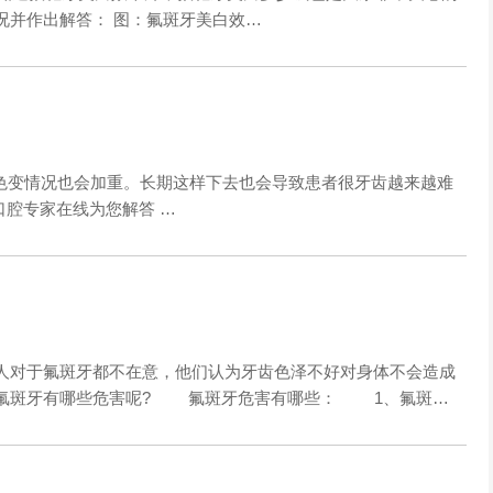
况并作出解答： 图：氟斑牙美白效…
变情况也会加重。长期这样下去也会导致患者很牙齿越来越难
口腔专家在线为您解答 …
对于氟斑牙都不在意，他们认为牙齿色泽不好对身体不会造成
，氟斑牙有哪些危害呢? 氟斑牙危害有哪些： 1、氟斑…