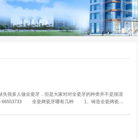
失很多人做全瓷牙，但是大家对对全瓷牙的种类并不是很清
98-66553733 全瓷烤瓷牙哪有几种 1、铸造全瓷烤瓷…