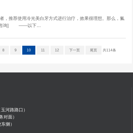
者，推荐使用冷光美白牙方式进行治疗，效果很理想。那么，氟
击咨询] ——以下…
8
9
10
11
12
下一页
尾页
共114条
（玉河路路口）
务对面）
校东侧）
）