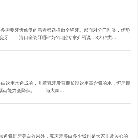
多需要牙齿修复的患者都选择做全瓷牙。那面对分门别类，优势
全瓷牙 海口全瓷牙哪种好?口腔专家介绍说，3大种类…
由饮用水造成的，儿童乳牙发育期长期饮用高含氟的水，恒牙期
抗龋齿能力会降低。 与大家…
知道氟斑牙美白效果外，氟斑牙美白多少钱也是大家非常关心的