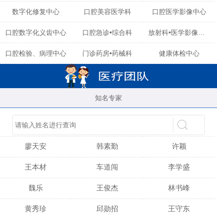
数字化修复中心
口腔美容医学科
口腔医学影像中心
口腔数字化义齿中心
口腔急诊•综合科
放射科•医学影像中心
口腔检验、病理中心
门诊药房•药械科
健康体检中心
知名专家
陈育玲
谢小雪
吴晓桃
廖天安
韩素勤
许颖
王本材
车道闯
李学盛
魏乐
王俊杰
林书峰
黄秀珍
邱勋招
王守东