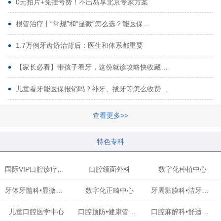
0元拍片+免挂号费！不出岛享北京专家方案
根管治疗丨“常规”和“显微”怎么选？能医保…
1.7万例牙齿矫治背后：医生和体系都重要
【家长必看】带孩子看牙，这份就诊攻略快收藏…
儿童看牙能医保报销吗？补牙、拔牙等怎么收费…
查看更多>>
特色专科
国际VIP口腔诊疗中心
口腔颌面外科
数字化种植中心
牙体牙髓科•显微治疗中心
数字化正畸中心
牙周黏膜科•洁牙中心
儿童口腔医学中心
口腔预防•健康管理科
口腔麻醉科•舒适化诊疗中心