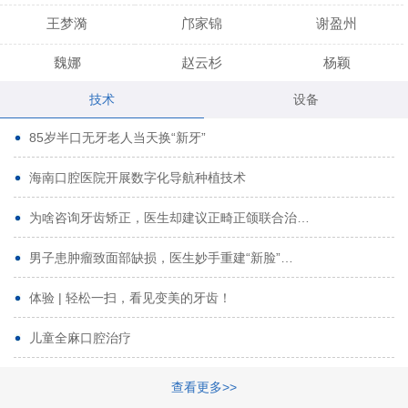
王梦漪
邝家锦
谢盈州
魏娜
赵云杉
杨颖
技术
设备
段小龙
吾尔肯
黄启龙
85岁半口无牙老人当天换“新牙”
代艳虹
林芳诚
宋波
海南口腔医院开展数字化导航种植技术
曹香林
姜炳华
杨川
为啥咨询牙齿矫正，医生却建议正畸正颌联合治…
姚宗将
梁春晓
熊修邦
男子患肿瘤致面部缺损，医生妙手重建“新脸”…
林夏羽
颜晶
李春选
路娜
商晔
文灵周
体验 | 轻松一扫，看见变美的牙齿！
周碧玲
吴关昌
唐敏
儿童全麻口腔治疗
杨珠
黄芬芳
黄泽浩
查看更多>>