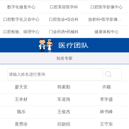
数字化修复中心
口腔美容医学科
口腔医学影像中心
口腔数字化义齿中心
口腔急诊•综合科
放射科•医学影像中心
口腔检验、病理中心
门诊药房•药械科
健康体检中心
知名专家
陈育玲
谢小雪
吴晓桃
廖天安
韩素勤
许颖
王本材
车道闯
李学盛
魏乐
王俊杰
林书峰
黄秀珍
邱勋招
王守东