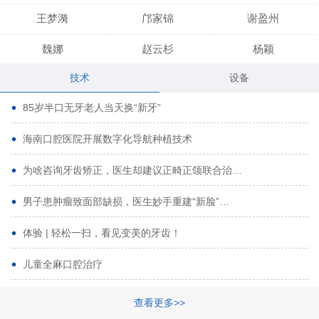
王梦漪
邝家锦
谢盈州
魏娜
赵云杉
杨颖
技术
设备
段小龙
吾尔肯
黄启龙
85岁半口无牙老人当天换“新牙”
代艳虹
林芳诚
宋波
海南口腔医院开展数字化导航种植技术
曹香林
姜炳华
杨川
为啥咨询牙齿矫正，医生却建议正畸正颌联合治…
姚宗将
梁春晓
熊修邦
男子患肿瘤致面部缺损，医生妙手重建“新脸”…
林夏羽
颜晶
李春选
路娜
商晔
文灵周
体验 | 轻松一扫，看见变美的牙齿！
周碧玲
吴关昌
唐敏
儿童全麻口腔治疗
杨珠
黄芬芳
黄泽浩
查看更多>>