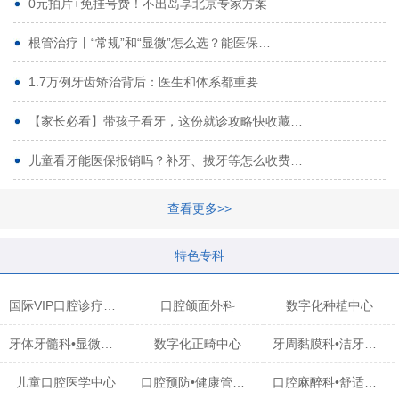
0元拍片+免挂号费！不出岛享北京专家方案
根管治疗丨“常规”和“显微”怎么选？能医保…
1.7万例牙齿矫治背后：医生和体系都重要
【家长必看】带孩子看牙，这份就诊攻略快收藏…
儿童看牙能医保报销吗？补牙、拔牙等怎么收费…
查看更多>>
特色专科
国际VIP口腔诊疗中心
口腔颌面外科
数字化种植中心
牙体牙髓科•显微治疗中心
数字化正畸中心
牙周黏膜科•洁牙中心
儿童口腔医学中心
口腔预防•健康管理科
口腔麻醉科•舒适化诊疗中心