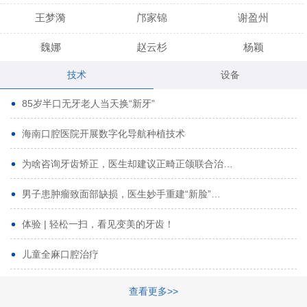
王梦漪
邝家锦
谢盈州
魏娜
赵云杉
杨颖
技术
设备
段小龙
吾尔肯
黄启龙
85岁半口无牙老人当天换“新牙”
代艳虹
林芳诚
宋波
海南口腔医院开展数字化导航种植技术
曹香林
姜炳华
杨川
为啥咨询牙齿矫正，医生却建议正畸正颌联合治…
姚宗将
梁春晓
熊修邦
男子患肿瘤致面部缺损，医生妙手重建“新脸”…
林夏羽
颜晶
李春选
路娜
商晔
文灵周
体验 | 轻松一扫，看见变美的牙齿！
周碧玲
吴关昌
唐敏
儿童全麻口腔治疗
杨珠
黄芬芳
黄泽浩
查看更多>>