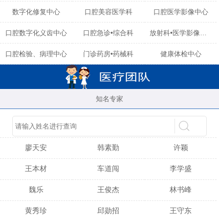
数字化修复中心
口腔美容医学科
口腔医学影像中心
口腔数字化义齿中心
口腔急诊•综合科
放射科•医学影像中心
口腔检验、病理中心
门诊药房•药械科
健康体检中心
知名专家
陈育玲
谢小雪
吴晓桃
廖天安
韩素勤
许颖
王本材
车道闯
李学盛
魏乐
王俊杰
林书峰
黄秀珍
邱勋招
王守东