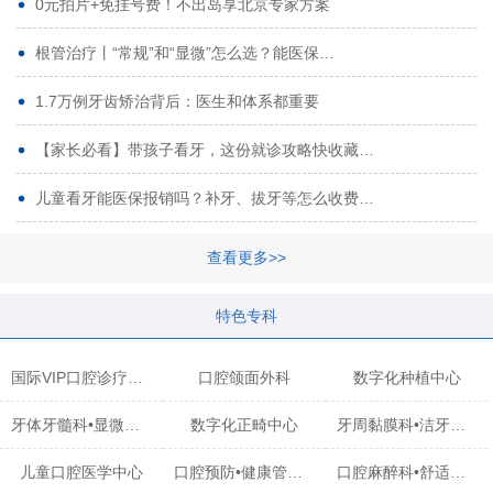
0元拍片+免挂号费！不出岛享北京专家方案
根管治疗丨“常规”和“显微”怎么选？能医保…
1.7万例牙齿矫治背后：医生和体系都重要
【家长必看】带孩子看牙，这份就诊攻略快收藏…
儿童看牙能医保报销吗？补牙、拔牙等怎么收费…
查看更多>>
特色专科
国际VIP口腔诊疗中心
口腔颌面外科
数字化种植中心
牙体牙髓科•显微治疗中心
数字化正畸中心
牙周黏膜科•洁牙中心
儿童口腔医学中心
口腔预防•健康管理科
口腔麻醉科•舒适化诊疗中心