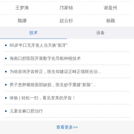
王梦漪
邝家锦
谢盈州
魏娜
赵云杉
杨颖
技术
设备
段小龙
吾尔肯
黄启龙
85岁半口无牙老人当天换“新牙”
代艳虹
林芳诚
宋波
海南口腔医院开展数字化导航种植技术
曹香林
姜炳华
杨川
为啥咨询牙齿矫正，医生却建议正畸正颌联合治…
姚宗将
梁春晓
熊修邦
男子患肿瘤致面部缺损，医生妙手重建“新脸”…
林夏羽
颜晶
李春选
路娜
商晔
文灵周
体验 | 轻松一扫，看见变美的牙齿！
周碧玲
吴关昌
唐敏
儿童全麻口腔治疗
杨珠
黄芬芳
黄泽浩
查看更多>>