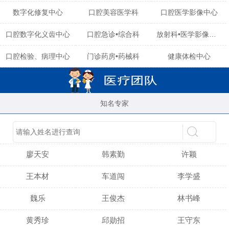
数字化修复中心
口腔美容医学科
口腔医学影像中心
口腔数字化义齿中心
口腔急诊•综合科
放射科•医学影像中心
口腔检验、病理中心
门诊药房•药械科
健康体检中心
知名专家
陈育玲
谢小雪
吴晓桃
廖天安
韩素勤
许颖
王本材
车道闯
李学盛
魏乐
王俊杰
林书峰
黄秀珍
邱勋招
王守东