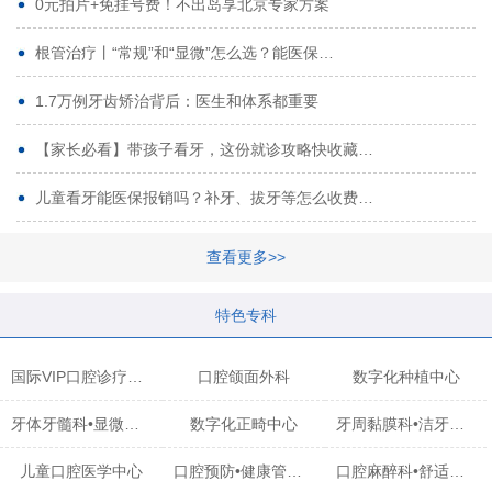
0元拍片+免挂号费！不出岛享北京专家方案
根管治疗丨“常规”和“显微”怎么选？能医保…
1.7万例牙齿矫治背后：医生和体系都重要
【家长必看】带孩子看牙，这份就诊攻略快收藏…
儿童看牙能医保报销吗？补牙、拔牙等怎么收费…
查看更多>>
特色专科
国际VIP口腔诊疗中心
口腔颌面外科
数字化种植中心
牙体牙髓科•显微治疗中心
数字化正畸中心
牙周黏膜科•洁牙中心
儿童口腔医学中心
口腔预防•健康管理科
口腔麻醉科•舒适化诊疗中心