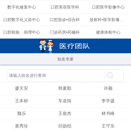
数字化修复中心
口腔美容医学科
口腔医学影像中心
口腔数字化义齿中心
口腔急诊•综合科
放射科•医学影像中心
口腔检验、病理中心
门诊药房•药械科
健康体检中心
知名专家
陈育玲
谢小雪
吴晓桃
廖天安
韩素勤
许颖
王本材
车道闯
李学盛
魏乐
王俊杰
林书峰
黄秀珍
邱勋招
王守东