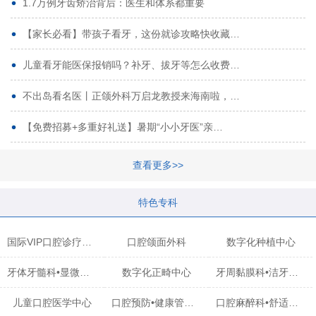
1.7万例牙齿矫治背后：医生和体系都重要
【家长必看】带孩子看牙，这份就诊攻略快收藏…
儿童看牙能医保报销吗？补牙、拔牙等怎么收费…
不出岛看名医丨正颌外科万启龙教授来海南啦，…
【免费招募+多重好礼送】暑期“小小牙医”亲…
查看更多>>
特色专科
国际VIP口腔诊疗中心
口腔颌面外科
数字化种植中心
牙体牙髓科•显微治疗中心
数字化正畸中心
牙周黏膜科•洁牙中心
儿童口腔医学中心
口腔预防•健康管理科
口腔麻醉科•舒适化诊疗中心