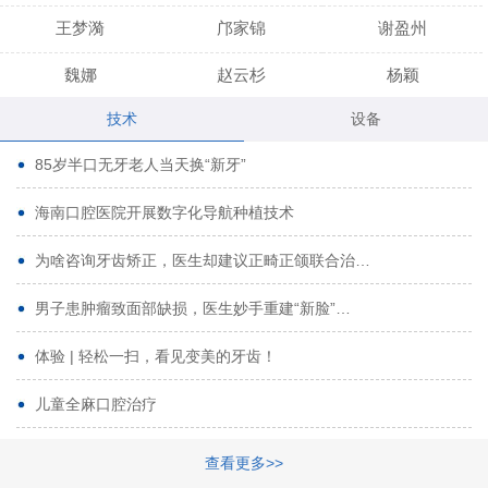
王梦漪
邝家锦
谢盈州
魏娜
赵云杉
杨颖
技术
设备
段小龙
吾尔肯
黄启龙
85岁半口无牙老人当天换“新牙”
代艳虹
林芳诚
宋波
海南口腔医院开展数字化导航种植技术
曹香林
姜炳华
杨川
为啥咨询牙齿矫正，医生却建议正畸正颌联合治…
姚宗将
梁春晓
熊修邦
男子患肿瘤致面部缺损，医生妙手重建“新脸”…
林夏羽
颜晶
李春选
路娜
商晔
文灵周
体验 | 轻松一扫，看见变美的牙齿！
周碧玲
吴关昌
唐敏
儿童全麻口腔治疗
杨珠
黄芬芳
黄泽浩
查看更多>>