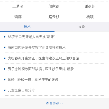
王梦漪
邝家锦
谢盈州
魏娜
赵云杉
杨颖
技术
设备
段小龙
吾尔肯
黄启龙
85岁半口无牙老人当天换“新牙”
代艳虹
林芳诚
宋波
海南口腔医院开展数字化导航种植技术
曹香林
姜炳华
杨川
为啥咨询牙齿矫正，医生却建议正畸正颌联合治…
姚宗将
梁春晓
熊修邦
男子患肿瘤致面部缺损，医生妙手重建“新脸”…
林夏羽
颜晶
李春选
路娜
商晔
文灵周
体验 | 轻松一扫，看见变美的牙齿！
周碧玲
吴关昌
唐敏
儿童全麻口腔治疗
杨珠
黄芬芳
黄泽浩
查看更多>>