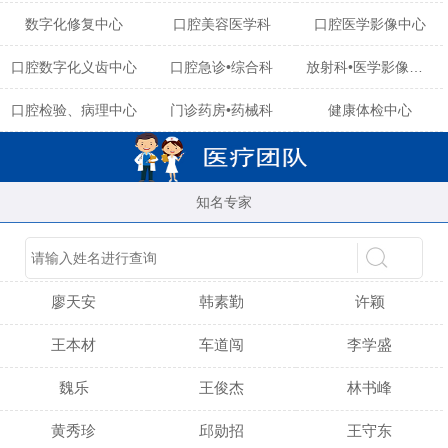
数字化修复中心
口腔美容医学科
口腔医学影像中心
口腔数字化义齿中心
口腔急诊•综合科
放射科•医学影像中心
口腔检验、病理中心
门诊药房•药械科
健康体检中心
知名专家
陈育玲
谢小雪
吴晓桃
廖天安
韩素勤
许颖
王本材
车道闯
李学盛
魏乐
王俊杰
林书峰
黄秀珍
邱勋招
王守东