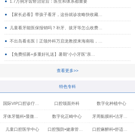
1.7万例牙齿矫治背后：医生和体系都重要
【家长必看】带孩子看牙，这份就诊攻略快收藏…
儿童看牙能医保报销吗？补牙、拔牙等怎么收费…
不出岛看名医丨正颌外科万启龙教授来海南啦，…
【免费招募+多重好礼送】暑期“小小牙医”亲…
查看更多>>
特色专科
国际VIP口腔诊疗中心
口腔颌面外科
数字化种植中心
牙体牙髓科•显微治疗中心
数字化正畸中心
牙周黏膜科•洁牙中心
儿童口腔医学中心
口腔预防•健康管理科
口腔麻醉科•舒适化诊疗中心