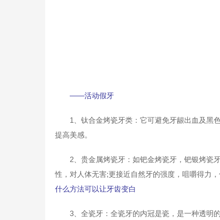
——活动假牙
1、钛合金烤瓷牙类：它可避免牙龈出血及黑色牙
提高美感。
2、贵金属烤瓷牙：如钯金烤瓷牙，钯银烤瓷牙等
性，对人体无害;更接近自然牙的强度，咀嚼得力，
什么方法可以让牙齿变白
3、全瓷牙：全瓷牙的内冠是瓷，是一种透明的骨