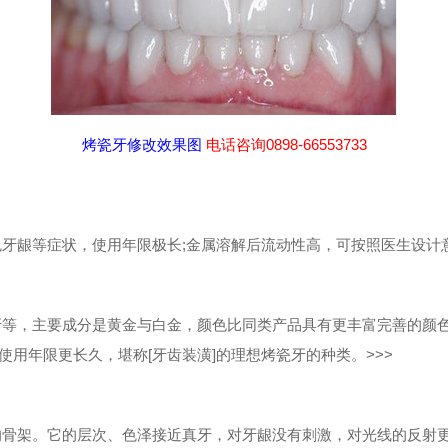
烤瓷牙修改效果图
电话咨询0898-66553733
龈等症状，使用年限极长;金属溶解后流动性高，可按照医生设计
，主要成分是黄金与白金，颜色比同类产品具有更丰富完善的颜色
使用年限更长久，堪称[牙齿装潢]的理想烤瓷牙的种类。>>>
架。它的层次、色泽接近真牙，对牙龈没有刺激，对光线的反射更