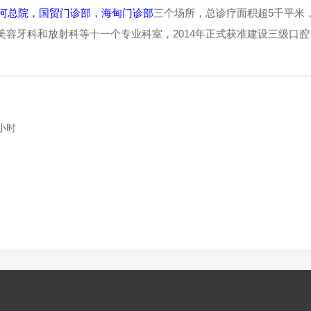
河总院，国贸门诊部，海甸门诊部
三个场所，总诊疗面积超5千平米
容牙科和放射科等十一个专业科室，2014年正式获准建设三级口
小时