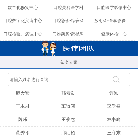
数字化修复中心
口腔美容医学科
口腔医学影像中心
口腔数字化义齿中心
口腔急诊•综合科
放射科•医学影像中心
口腔检验、病理中心
门诊药房•药械科
健康体检中心
知名专家
陈育玲
谢小雪
吴晓桃
廖天安
韩素勤
许颖
王本材
车道闯
李学盛
魏乐
王俊杰
林书峰
黄秀珍
邱勋招
王守东