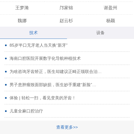
王梦漪
邝家锦
谢盈州
魏娜
赵云杉
杨颖
技术
设备
段小龙
吾尔肯
黄启龙
85岁半口无牙老人当天换“新牙”
代艳虹
林芳诚
宋波
海南口腔医院开展数字化导航种植技术
曹香林
姜炳华
杨川
为啥咨询牙齿矫正，医生却建议正畸正颌联合治…
姚宗将
梁春晓
熊修邦
男子患肿瘤致面部缺损，医生妙手重建“新脸”…
林夏羽
颜晶
李春选
路娜
商晔
文灵周
体验 | 轻松一扫，看见变美的牙齿！
周碧玲
吴关昌
唐敏
儿童全麻口腔治疗
杨珠
黄芬芳
黄泽浩
查看更多>>