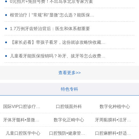
0元拍片+免挂号费！不出岛享北京专家方案
根管治疗丨“常规”和“显微”怎么选？能医保…
1.7万例牙齿矫治背后：医生和体系都重要
【家长必看】带孩子看牙，这份就诊攻略快收藏…
儿童看牙能医保报销吗？补牙、拔牙等怎么收费…
查看更多>>
特色专科
国际VIP口腔诊疗中心
口腔颌面外科
数字化种植中心
牙体牙髓科•显微治疗中心
数字化正畸中心
牙周黏膜科•洁牙中心
儿童口腔医学中心
口腔预防•健康管理科
口腔麻醉科•舒适化诊疗中心