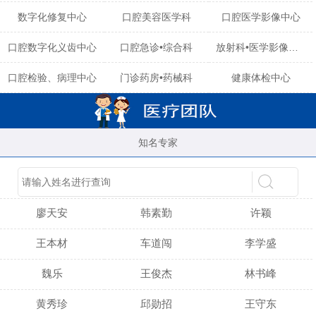
数字化修复中心
口腔美容医学科
口腔医学影像中心
口腔数字化义齿中心
口腔急诊•综合科
放射科•医学影像中心
口腔检验、病理中心
门诊药房•药械科
健康体检中心
知名专家
陈育玲
谢小雪
吴晓桃
廖天安
韩素勤
许颖
王本材
车道闯
李学盛
魏乐
王俊杰
林书峰
黄秀珍
邱勋招
王守东