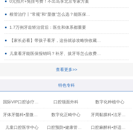
0元拍片+免挂号费！不出岛享北京专家方案
根管治疗丨“常规”和“显微”怎么选？能医保…
1.7万例牙齿矫治背后：医生和体系都重要
【家长必看】带孩子看牙，这份就诊攻略快收藏…
儿童看牙能医保报销吗？补牙、拔牙等怎么收费…
查看更多>>
特色专科
国际VIP口腔诊疗中心
口腔颌面外科
数字化种植中心
牙体牙髓科•显微治疗中心
数字化正畸中心
牙周黏膜科•洁牙中心
儿童口腔医学中心
口腔预防•健康管理科
口腔麻醉科•舒适化诊疗中心