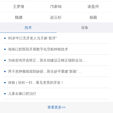
王梦漪
邝家锦
谢盈州
魏娜
赵云杉
杨颖
技术
设备
段小龙
吾尔肯
黄启龙
85岁半口无牙老人当天换“新牙”
代艳虹
林芳诚
宋波
海南口腔医院开展数字化导航种植技术
曹香林
姜炳华
杨川
为啥咨询牙齿矫正，医生却建议正畸正颌联合治…
姚宗将
梁春晓
熊修邦
男子患肿瘤致面部缺损，医生妙手重建“新脸”…
林夏羽
颜晶
李春选
路娜
商晔
文灵周
体验 | 轻松一扫，看见变美的牙齿！
周碧玲
吴关昌
唐敏
儿童全麻口腔治疗
杨珠
黄芬芳
黄泽浩
查看更多>>