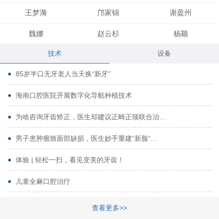
王梦漪
邝家锦
谢盈州
魏娜
赵云杉
杨颖
技术
设备
段小龙
吾尔肯
黄启龙
85岁半口无牙老人当天换“新牙”
代艳虹
林芳诚
宋波
海南口腔医院开展数字化导航种植技术
曹香林
姜炳华
杨川
为啥咨询牙齿矫正，医生却建议正畸正颌联合治…
姚宗将
梁春晓
熊修邦
男子患肿瘤致面部缺损，医生妙手重建“新脸”…
林夏羽
颜晶
李春选
路娜
商晔
文灵周
体验 | 轻松一扫，看见变美的牙齿！
周碧玲
吴关昌
唐敏
儿童全麻口腔治疗
杨珠
黄芬芳
黄泽浩
查看更多>>