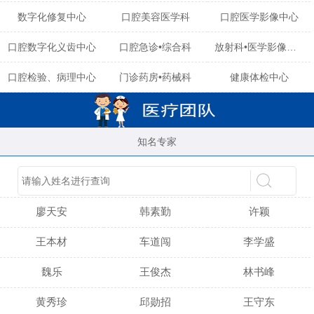
数字化修复中心
口腔美容医学科
口腔医学影像中心
口腔数字化义齿中心
口腔急诊•综合科
放射科•医学影像中心
口腔检验、病理中心
门诊药房•药械科
健康体检中心
知名专家
陈育玲
谢小雪
吴晓桃
廖天安
韩素勤
许颖
王本材
车道闯
李学盛
魏乐
王俊杰
林书峰
黄秀珍
邱勋招
王守东