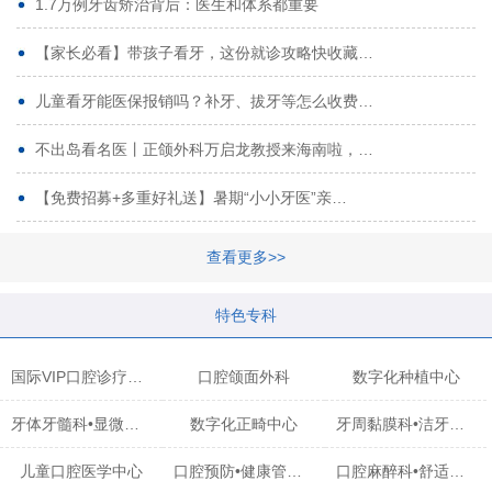
1.7万例牙齿矫治背后：医生和体系都重要
【家长必看】带孩子看牙，这份就诊攻略快收藏…
儿童看牙能医保报销吗？补牙、拔牙等怎么收费…
不出岛看名医丨正颌外科万启龙教授来海南啦，…
【免费招募+多重好礼送】暑期“小小牙医”亲…
查看更多>>
特色专科
国际VIP口腔诊疗中心
口腔颌面外科
数字化种植中心
牙体牙髓科•显微治疗中心
数字化正畸中心
牙周黏膜科•洁牙中心
儿童口腔医学中心
口腔预防•健康管理科
口腔麻醉科•舒适化诊疗中心