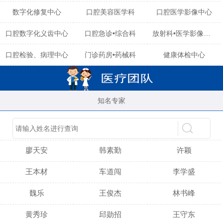
数字化修复中心
口腔美容医学科
口腔医学影像中心
口腔数字化义齿中心
口腔急诊•综合科
放射科•医学影像中心
口腔检验、病理中心
门诊药房•药械科
健康体检中心
知名专家
陈育玲
谢小雪
吴晓桃
廖天安
韩素勤
许颖
王本材
车道闯
李学盛
魏乐
王俊杰
林书峰
黄秀珍
邱勋招
王守东