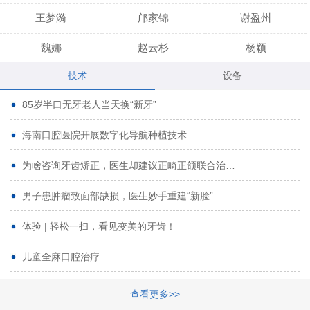
王梦漪
邝家锦
谢盈州
魏娜
赵云杉
杨颖
技术
设备
段小龙
吾尔肯
黄启龙
85岁半口无牙老人当天换“新牙”
代艳虹
林芳诚
宋波
海南口腔医院开展数字化导航种植技术
曹香林
姜炳华
杨川
为啥咨询牙齿矫正，医生却建议正畸正颌联合治…
姚宗将
梁春晓
熊修邦
男子患肿瘤致面部缺损，医生妙手重建“新脸”…
林夏羽
颜晶
李春选
路娜
商晔
文灵周
体验 | 轻松一扫，看见变美的牙齿！
周碧玲
吴关昌
唐敏
儿童全麻口腔治疗
杨珠
黄芬芳
黄泽浩
查看更多>>