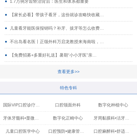
1.7万例牙齿矫治背后：医生和体系都重要
【家长必看】带孩子看牙，这份就诊攻略快收藏…
儿童看牙能医保报销吗？补牙、拔牙等怎么收费…
不出岛看名医丨正颌外科万启龙教授来海南啦，…
【免费招募+多重好礼送】暑期“小小牙医”亲…
查看更多>>
特色专科
国际VIP口腔诊疗中心
口腔颌面外科
数字化种植中心
牙体牙髓科•显微治疗中心
数字化正畸中心
牙周黏膜科•洁牙中心
儿童口腔医学中心
口腔预防•健康管理科
口腔麻醉科•舒适化诊疗中心