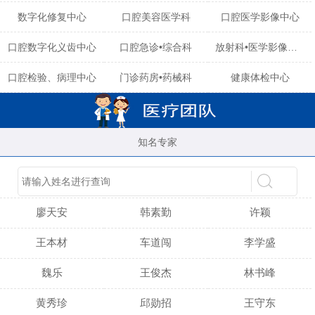
数字化修复中心
口腔美容医学科
口腔医学影像中心
口腔数字化义齿中心
口腔急诊•综合科
放射科•医学影像中心
口腔检验、病理中心
门诊药房•药械科
健康体检中心
知名专家
陈育玲
谢小雪
吴晓桃
廖天安
韩素勤
许颖
王本材
车道闯
李学盛
魏乐
王俊杰
林书峰
黄秀珍
邱勋招
王守东