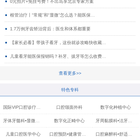
0元拍片+免挂号费！不出岛享北京专家方案
根管治疗丨“常规”和“显微”怎么选？能医保…
1.7万例牙齿矫治背后：医生和体系都重要
【家长必看】带孩子看牙，这份就诊攻略快收藏…
儿童看牙能医保报销吗？补牙、拔牙等怎么收费…
查看更多>>
特色专科
国际VIP口腔诊疗中心
口腔颌面外科
数字化种植中心
牙体牙髓科•显微治疗中心
数字化正畸中心
牙周黏膜科•洁牙中心
儿童口腔医学中心
口腔预防•健康管理科
口腔麻醉科•舒适化诊疗中心