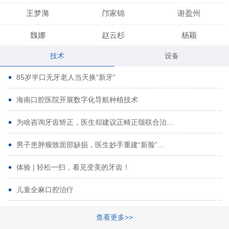
王梦漪
邝家锦
谢盈州
魏娜
赵云杉
杨颖
技术
设备
段小龙
吾尔肯
黄启龙
85岁半口无牙老人当天换“新牙”
代艳虹
林芳诚
宋波
海南口腔医院开展数字化导航种植技术
曹香林
姜炳华
杨川
为啥咨询牙齿矫正，医生却建议正畸正颌联合治…
姚宗将
梁春晓
熊修邦
男子患肿瘤致面部缺损，医生妙手重建“新脸”…
林夏羽
颜晶
李春选
路娜
商晔
文灵周
体验 | 轻松一扫，看见变美的牙齿！
周碧玲
吴关昌
唐敏
儿童全麻口腔治疗
杨珠
黄芬芳
黄泽浩
查看更多>>