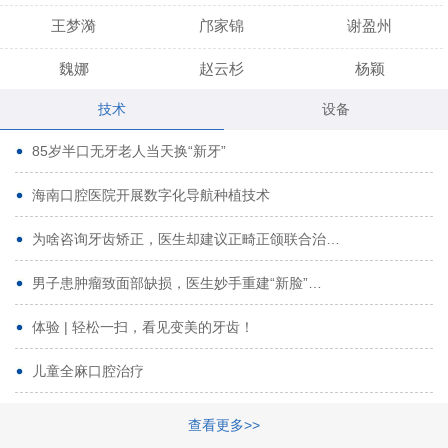
王梦漪
邝家锦
谢盈州
魏娜
赵云杉
杨颖
技术
设备
段小龙
吾尔肯
黄启龙
85岁半口无牙老人当天换“新牙”
代艳虹
林芳诚
宋波
海南口腔医院开展数字化导航种植技术
曹香林
姜炳华
杨川
为啥咨询牙齿矫正，医生却建议正畸正颌联合治…
姚宗将
梁春晓
熊修邦
男子患肿瘤致面部缺损，医生妙手重建“新脸”…
林夏羽
颜晶
李春选
路娜
商晔
文灵周
体验 | 轻松一扫，看见变美的牙齿！
周碧玲
吴关昌
唐敏
儿童全麻口腔治疗
杨珠
黄芬芳
黄泽浩
查看更多>>