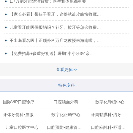
1.7万例牙齿矫治背后：医生和体系都重要
【家长必看】带孩子看牙，这份就诊攻略快收藏…
儿童看牙能医保报销吗？补牙、拔牙等怎么收费…
不出岛看名医丨正颌外科万启龙教授来海南啦，…
【免费招募+多重好礼送】暑期“小小牙医”亲…
查看更多>>
特色专科
国际VIP口腔诊疗中心
口腔颌面外科
数字化种植中心
牙体牙髓科•显微治疗中心
数字化正畸中心
牙周黏膜科•洁牙中心
儿童口腔医学中心
口腔预防•健康管理科
口腔麻醉科•舒适化诊疗中心