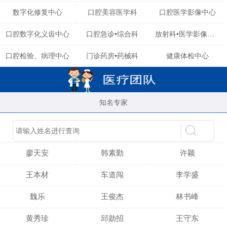
数字化修复中心
口腔美容医学科
口腔医学影像中心
口腔数字化义齿中心
口腔急诊•综合科
放射科•医学影像中心
口腔检验、病理中心
门诊药房•药械科
健康体检中心
知名专家
陈育玲
谢小雪
吴晓桃
廖天安
韩素勤
许颖
王本材
车道闯
李学盛
魏乐
王俊杰
林书峰
黄秀珍
邱勋招
王守东