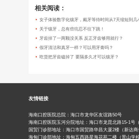
相关阅读：
女子体验数字化镶牙，戴牙等待时间从7天缩短到几
关于镶牙，总有些坑忍不往下跳！
牙齿掉了一两颗没关系 反正牙齿够用就行？
假牙清洁和真牙一样？可以用牙膏吗？
吃货把牙齿磕掉了 要隔多久才可以镶牙？
友情链接
海南口腔医院总院：海口市龙华区友谊路50号
海南口腔医院玉河分院地址：海口市龙昆北路15-1号
国贸门诊部地址：海口市国贸路华昌大厦2楼（新达商
海甸门诊部地址：海甸五西路星海花苑二楼（景山学