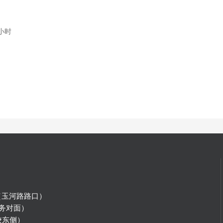
小时
（玉河路路口）
务对面）
校东侧）