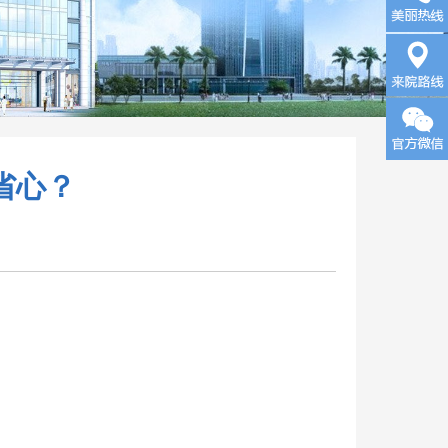
询
来院路
省心？
线