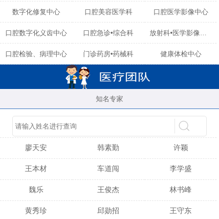
数字化修复中心
口腔美容医学科
口腔医学影像中心
口腔数字化义齿中心
口腔急诊•综合科
放射科•医学影像中心
口腔检验、病理中心
门诊药房•药械科
健康体检中心
知名专家
陈育玲
谢小雪
吴晓桃
廖天安
韩素勤
许颖
王本材
车道闯
李学盛
魏乐
王俊杰
林书峰
黄秀珍
邱勋招
王守东