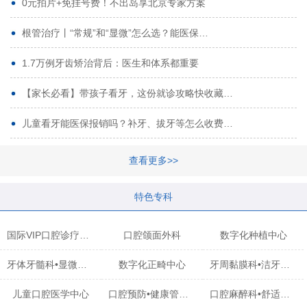
0元拍片+免挂号费！不出岛享北京专家方案
根管治疗丨“常规”和“显微”怎么选？能医保…
1.7万例牙齿矫治背后：医生和体系都重要
【家长必看】带孩子看牙，这份就诊攻略快收藏…
儿童看牙能医保报销吗？补牙、拔牙等怎么收费…
查看更多>>
特色专科
国际VIP口腔诊疗中心
口腔颌面外科
数字化种植中心
牙体牙髓科•显微治疗中心
数字化正畸中心
牙周黏膜科•洁牙中心
儿童口腔医学中心
口腔预防•健康管理科
口腔麻醉科•舒适化诊疗中心