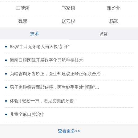
王梦漪
邝家锦
谢盈州
魏娜
赵云杉
杨颖
技术
设备
段小龙
吾尔肯
黄启龙
85岁半口无牙老人当天换“新牙”
代艳虹
林芳诚
宋波
海南口腔医院开展数字化导航种植技术
曹香林
姜炳华
杨川
为啥咨询牙齿矫正，医生却建议正畸正颌联合治…
姚宗将
梁春晓
熊修邦
男子患肿瘤致面部缺损，医生妙手重建“新脸”…
林夏羽
颜晶
李春选
路娜
商晔
文灵周
体验 | 轻松一扫，看见变美的牙齿！
周碧玲
吴关昌
唐敏
儿童全麻口腔治疗
杨珠
黄芬芳
黄泽浩
查看更多>>