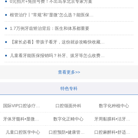
0元拍片+免挂号费！不出岛享北京专家方案
根管治疗丨“常规”和“显微”怎么选？能医保…
1.7万例牙齿矫治背后：医生和体系都重要
【家长必看】带孩子看牙，这份就诊攻略快收藏…
儿童看牙能医保报销吗？补牙、拔牙等怎么收费…
查看更多>>
特色专科
国际VIP口腔诊疗中心
口腔颌面外科
数字化种植中心
牙体牙髓科•显微治疗中心
数字化正畸中心
牙周黏膜科•洁牙中心
儿童口腔医学中心
口腔预防•健康管理科
口腔麻醉科•舒适化诊疗中心