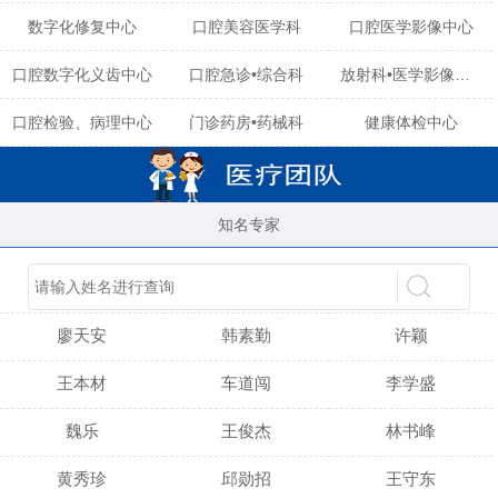
数字化修复中心
口腔美容医学科
口腔医学影像中心
口腔数字化义齿中心
口腔急诊•综合科
放射科•医学影像中心
口腔检验、病理中心
门诊药房•药械科
健康体检中心
知名专家
陈育玲
谢小雪
吴晓桃
廖天安
韩素勤
许颖
王本材
车道闯
李学盛
魏乐
王俊杰
林书峰
黄秀珍
邱勋招
王守东