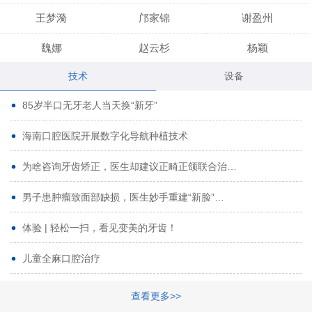
王梦漪
邝家锦
谢盈州
魏娜
赵云杉
杨颖
技术
设备
段小龙
吾尔肯
黄启龙
85岁半口无牙老人当天换“新牙”
代艳虹
林芳诚
宋波
海南口腔医院开展数字化导航种植技术
曹香林
姜炳华
杨川
为啥咨询牙齿矫正，医生却建议正畸正颌联合治…
姚宗将
梁春晓
熊修邦
男子患肿瘤致面部缺损，医生妙手重建“新脸”…
林夏羽
颜晶
李春选
路娜
商晔
文灵周
体验 | 轻松一扫，看见变美的牙齿！
周碧玲
吴关昌
唐敏
儿童全麻口腔治疗
杨珠
黄芬芳
黄泽浩
查看更多>>