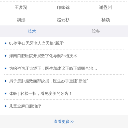
王梦漪
邝家锦
谢盈州
魏娜
赵云杉
杨颖
技术
设备
段小龙
吾尔肯
黄启龙
85岁半口无牙老人当天换“新牙”
代艳虹
林芳诚
宋波
海南口腔医院开展数字化导航种植技术
曹香林
姜炳华
杨川
为啥咨询牙齿矫正，医生却建议正畸正颌联合治…
姚宗将
梁春晓
熊修邦
男子患肿瘤致面部缺损，医生妙手重建“新脸”…
林夏羽
颜晶
李春选
路娜
商晔
文灵周
体验 | 轻松一扫，看见变美的牙齿！
周碧玲
吴关昌
唐敏
儿童全麻口腔治疗
杨珠
黄芬芳
黄泽浩
查看更多>>