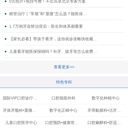
0元拍片+免挂号费！不出岛享北京专家方案
根管治疗丨“常规”和“显微”怎么选？能医保…
1.7万例牙齿矫治背后：医生和体系都重要
【家长必看】带孩子看牙，这份就诊攻略快收藏…
儿童看牙能医保报销吗？补牙、拔牙等怎么收费…
查看更多>>
特色专科
国际VIP口腔诊疗中心
口腔颌面外科
数字化种植中心
牙体牙髓科•显微治疗中心
数字化正畸中心
牙周黏膜科•洁牙中心
儿童口腔医学中心
口腔预防•健康管理科
口腔麻醉科•舒适化诊疗中心