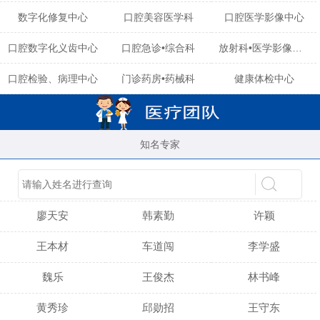
数字化修复中心
口腔美容医学科
口腔医学影像中心
口腔数字化义齿中心
口腔急诊•综合科
放射科•医学影像中心
口腔检验、病理中心
门诊药房•药械科
健康体检中心
知名专家
陈育玲
谢小雪
吴晓桃
廖天安
韩素勤
许颖
王本材
车道闯
李学盛
魏乐
王俊杰
林书峰
黄秀珍
邱勋招
王守东