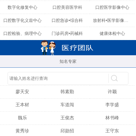
数字化修复中心
口腔美容医学科
口腔医学影像中心
口腔数字化义齿中心
口腔急诊•综合科
放射科•医学影像中心
口腔检验、病理中心
门诊药房•药械科
健康体检中心
知名专家
陈育玲
谢小雪
吴晓桃
廖天安
韩素勤
许颖
王本材
车道闯
李学盛
魏乐
王俊杰
林书峰
黄秀珍
邱勋招
王守东