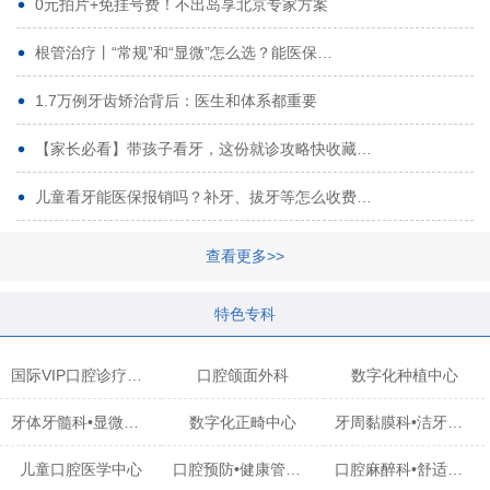
0元拍片+免挂号费！不出岛享北京专家方案
根管治疗丨“常规”和“显微”怎么选？能医保…
1.7万例牙齿矫治背后：医生和体系都重要
【家长必看】带孩子看牙，这份就诊攻略快收藏…
儿童看牙能医保报销吗？补牙、拔牙等怎么收费…
查看更多>>
特色专科
国际VIP口腔诊疗中心
口腔颌面外科
数字化种植中心
牙体牙髓科•显微治疗中心
数字化正畸中心
牙周黏膜科•洁牙中心
儿童口腔医学中心
口腔预防•健康管理科
口腔麻醉科•舒适化诊疗中心