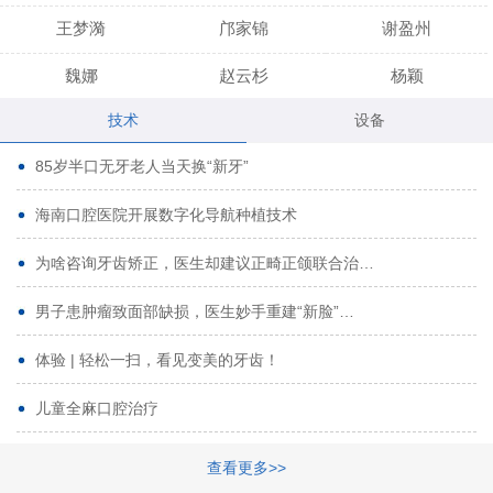
王梦漪
邝家锦
谢盈州
魏娜
赵云杉
杨颖
技术
设备
段小龙
吾尔肯
黄启龙
85岁半口无牙老人当天换“新牙”
代艳虹
林芳诚
宋波
海南口腔医院开展数字化导航种植技术
曹香林
姜炳华
杨川
为啥咨询牙齿矫正，医生却建议正畸正颌联合治…
姚宗将
梁春晓
熊修邦
男子患肿瘤致面部缺损，医生妙手重建“新脸”…
林夏羽
颜晶
李春选
路娜
商晔
文灵周
体验 | 轻松一扫，看见变美的牙齿！
周碧玲
吴关昌
唐敏
儿童全麻口腔治疗
杨珠
黄芬芳
黄泽浩
查看更多>>