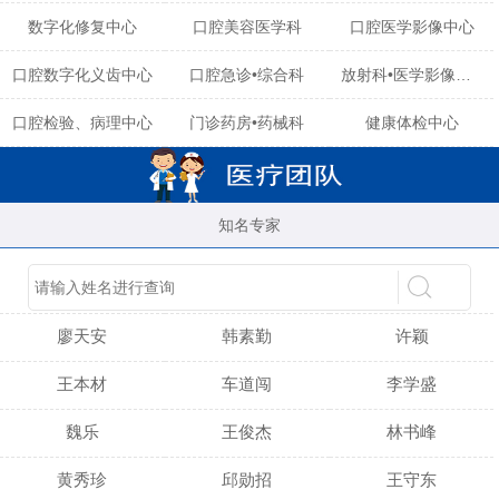
数字化修复中心
口腔美容医学科
口腔医学影像中心
口腔数字化义齿中心
口腔急诊•综合科
放射科•医学影像中心
口腔检验、病理中心
门诊药房•药械科
健康体检中心
知名专家
陈育玲
谢小雪
吴晓桃
廖天安
韩素勤
许颖
王本材
车道闯
李学盛
魏乐
王俊杰
林书峰
黄秀珍
邱勋招
王守东