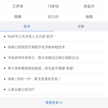
王梦漪
邝家锦
谢盈州
魏娜
赵云杉
杨颖
技术
设备
段小龙
吾尔肯
黄启龙
85岁半口无牙老人当天换“新牙”
代艳虹
林芳诚
宋波
海南口腔医院开展数字化导航种植技术
曹香林
姜炳华
杨川
为啥咨询牙齿矫正，医生却建议正畸正颌联合治…
姚宗将
梁春晓
熊修邦
男子患肿瘤致面部缺损，医生妙手重建“新脸”…
林夏羽
颜晶
李春选
路娜
商晔
文灵周
体验 | 轻松一扫，看见变美的牙齿！
周碧玲
吴关昌
唐敏
儿童全麻口腔治疗
杨珠
黄芬芳
黄泽浩
查看更多>>