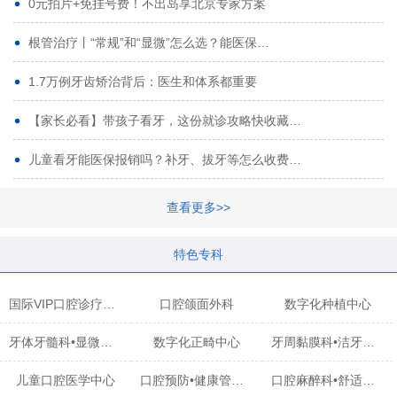
0元拍片+免挂号费！不出岛享北京专家方案
根管治疗丨“常规”和“显微”怎么选？能医保…
1.7万例牙齿矫治背后：医生和体系都重要
【家长必看】带孩子看牙，这份就诊攻略快收藏…
儿童看牙能医保报销吗？补牙、拔牙等怎么收费…
查看更多>>
特色专科
国际VIP口腔诊疗中心
口腔颌面外科
数字化种植中心
牙体牙髓科•显微治疗中心
数字化正畸中心
牙周黏膜科•洁牙中心
儿童口腔医学中心
口腔预防•健康管理科
口腔麻醉科•舒适化诊疗中心