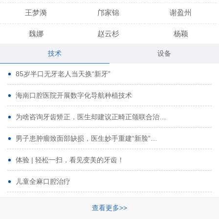
王梦漪
邝家锦
谢盈州
魏娜
赵云杉
杨颖
技术
设备
段小龙
吾尔肯
黄启龙
85岁半口无牙老人当天换“新牙”
代艳虹
林芳诚
宋波
海南口腔医院开展数字化导航种植技术
曹香林
姜炳华
杨川
为啥咨询牙齿矫正，医生却建议正畸正颌联合治…
姚宗将
梁春晓
熊修邦
男子患肿瘤致面部缺损，医生妙手重建“新脸”…
林夏羽
颜晶
李春选
路娜
商晔
文灵周
体验 | 轻松一扫，看见变美的牙齿！
周碧玲
吴关昌
唐敏
儿童全麻口腔治疗
杨珠
黄芬芳
黄泽浩
查看更多>>