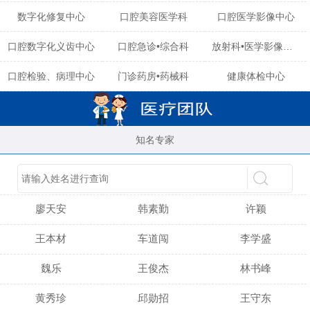
数字化修复中心
口腔美容医学科
口腔医学影像中心
口腔数字化义齿中心
口腔急诊•综合科
放射科•医学影像中心
口腔检验、病理中心
门诊药房•药械科
健康体检中心
知名专家
陈育玲
谢小雪
吴晓桃
廖天安
韩素勤
许颖
王本材
车道闯
李学盛
魏乐
王俊杰
林书峰
黄秀珍
邱勋招
王守东