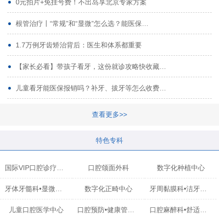
0元拍片+免挂号费！不出岛享北京专家方案
根管治疗丨“常规”和“显微”怎么选？能医保…
1.7万例牙齿矫治背后：医生和体系都重要
【家长必看】带孩子看牙，这份就诊攻略快收藏…
儿童看牙能医保报销吗？补牙、拔牙等怎么收费…
查看更多>>
特色专科
国际VIP口腔诊疗中心
口腔颌面外科
数字化种植中心
牙体牙髓科•显微治疗中心
数字化正畸中心
牙周黏膜科•洁牙中心
儿童口腔医学中心
口腔预防•健康管理科
口腔麻醉科•舒适化诊疗中心