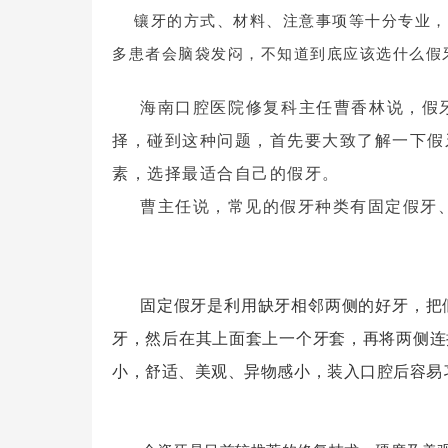
镶牙的方式、材料、注意事项等十分专业，
多患者会脑袋发闷，不知道到底应该选什么假
海南口腔医院修复科主任曹香林说，假
择，碰到这种问题，首先要大致了解一下假
素，选择最适合自己的假牙。
曹主任说，常见的假牙种类有固定假牙
固定假牙是利用缺牙相邻两侧的好牙，把
牙，然后
在
其
上面
套上一个牙套，再将两
侧
连
小，
舒适、美观、
异物感
小
，装入口腔后容易