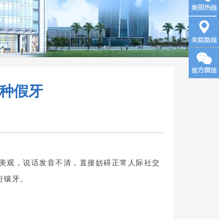
询
来院路
一种假牙
线
美观，说话发音不清，直接妨碍正常人际社交
行镶牙。