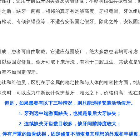
观性好，适用于前后牙的美容及功能修复，不影响核磁共振检查，
年之后，缺牙一两颗，相邻的真牙有足够高度、牙根稳固、牙体组
齿松动、有倾斜错位等，不适合安装固定假牙。除此之外，安装固
组成，患者可自由取戴。它适应范围较广，绝大多数患者均可考虑
可以做固定修复。假牙可取下来清洗，有利于口腔卫生。其缺点是
效率不如固定假牙。
纯钛和维他灵，区别在于金属的稳定性和与人体的相容性方面，纯
缺失时，可以应力中断设计保护基牙，相比之下，价格稍高。现在
但是，如果患者有以下三种情况，则只能选择安装活动假牙。
1. 牙列远中端游离缺失，也就是最后大牙缺失；
2. 连续缺失牙齿数目较多，缺牙间隙跨度较大；
3. 伴有严重的颌骨缺损，固定修复不能恢复其理想的外观和丰满度