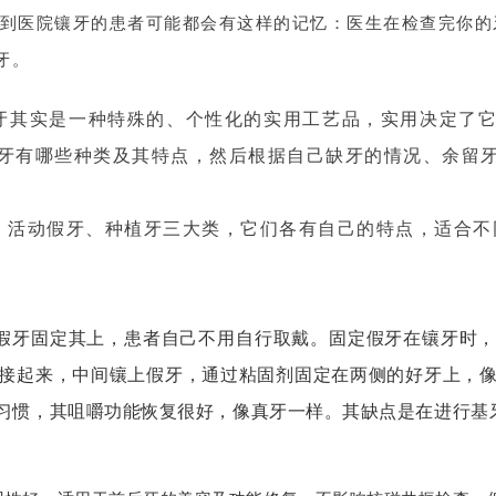
到医院镶牙的患者可能都会有这样的记忆：医生在检查完你的
牙。
牙其实是一种特殊的、个性化的实用工艺品，实用决定了
牙有哪些种类及其特点，然后根据自己缺牙的情况、余留
、活动假牙、种植牙三大类，它们各有自己的特点，适合不
假牙固定其上，患者自己不用自行取戴。固定假牙
在
镶牙时
接起来，中间镶上假牙，
通过粘固剂固
定
在两
侧
的
好
牙上，
习惯，其咀嚼功能恢复很好，像真牙一样。
其缺点是在
进行基