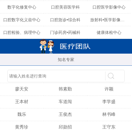
数字化修复中心
口腔美容医学科
口腔医学影像中心
口腔数字化义齿中心
口腔急诊•综合科
放射科•医学影像中心
口腔检验、病理中心
门诊药房•药械科
健康体检中心
知名专家
陈育玲
谢小雪
吴晓桃
廖天安
韩素勤
许颖
王本材
车道闯
李学盛
魏乐
王俊杰
林书峰
黄秀珍
邱勋招
王守东