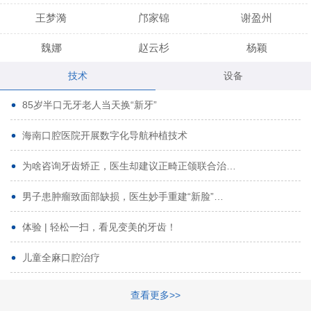
王梦漪
邝家锦
谢盈州
魏娜
赵云杉
杨颖
技术
设备
段小龙
吾尔肯
黄启龙
85岁半口无牙老人当天换“新牙”
代艳虹
林芳诚
宋波
海南口腔医院开展数字化导航种植技术
曹香林
姜炳华
杨川
为啥咨询牙齿矫正，医生却建议正畸正颌联合治…
姚宗将
梁春晓
熊修邦
男子患肿瘤致面部缺损，医生妙手重建“新脸”…
林夏羽
颜晶
李春选
路娜
商晔
文灵周
体验 | 轻松一扫，看见变美的牙齿！
周碧玲
吴关昌
唐敏
儿童全麻口腔治疗
杨珠
黄芬芳
黄泽浩
查看更多>>