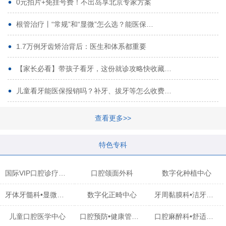
0元拍片+免挂号费！不出岛享北京专家方案
根管治疗丨“常规”和“显微”怎么选？能医保…
1.7万例牙齿矫治背后：医生和体系都重要
【家长必看】带孩子看牙，这份就诊攻略快收藏…
儿童看牙能医保报销吗？补牙、拔牙等怎么收费…
查看更多>>
特色专科
国际VIP口腔诊疗中心
口腔颌面外科
数字化种植中心
牙体牙髓科•显微治疗中心
数字化正畸中心
牙周黏膜科•洁牙中心
儿童口腔医学中心
口腔预防•健康管理科
口腔麻醉科•舒适化诊疗中心