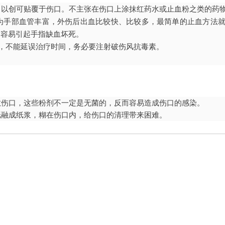
，以创可贴覆于伤口。不主张在伤口上涂抹红药水或止血粉之类的药
为手部血管丰富，外伤后出血比较快、比较多，最简单的止血方法
则容易引起手指缺血坏死。
理，不能延误治疗时间，务必要注射破伤风抗毒素。
敷伤口，这些粉剂不一定是无菌的，反而容易造成伤口的感染。
纸融成纸浆，糊在伤口内，给伤口的清理带来困难。