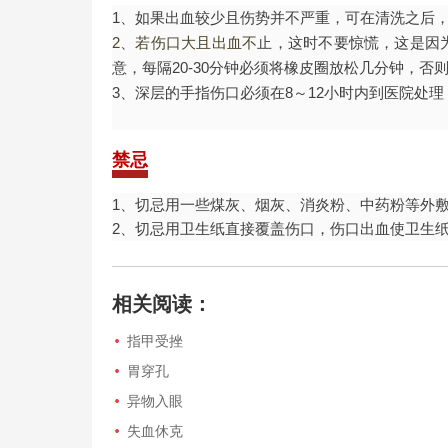
1、如果出血较少且伤势并不严重，可在清洗之后
2、若伤口大且出血不
止，这时不要惊慌，这是因
意，每隔20-30分钟必须将
橡皮圈
放松几分钟，否
3、深层的手指伤口必须在8～12小时内到医院处
禁忌
1、切忌用一些煤灰、烟灰、消炎粉、中药粉等外
2、切忌用
卫生
纸
直接覆盖伤口，伤口出血使卫生
相关阅读：
指甲受挫
胃穿孔
异物入眼
失血休克