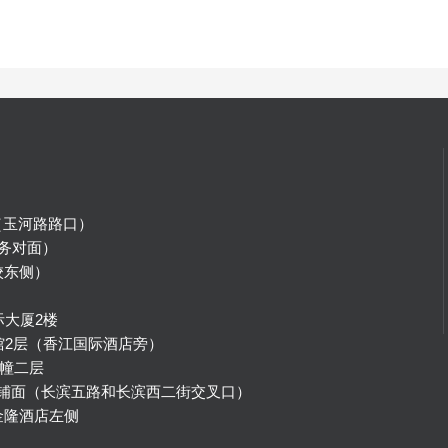
（玉河路路口）
务对面）
校东侧）
）
际大厦2楼
馆2层（香江国际酒店旁）
幢二层
号铺面（长滨五路和长滨西二街交叉口）
金隆酒店左侧