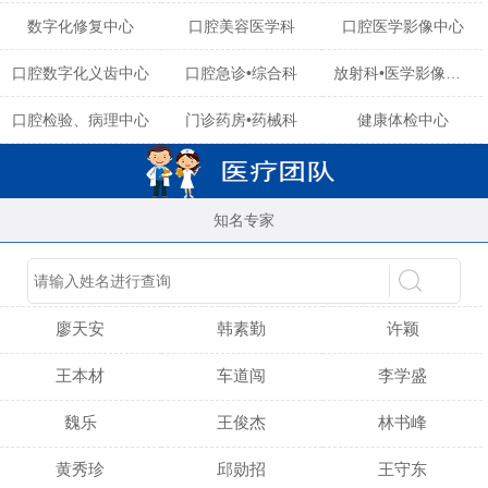
数字化修复中心
口腔美容医学科
口腔医学影像中心
口腔数字化义齿中心
口腔急诊•综合科
放射科•医学影像中心
口腔检验、病理中心
门诊药房•药械科
健康体检中心
知名专家
陈育玲
谢小雪
吴晓桃
廖天安
韩素勤
许颖
王本材
车道闯
李学盛
魏乐
王俊杰
林书峰
黄秀珍
邱勋招
王守东