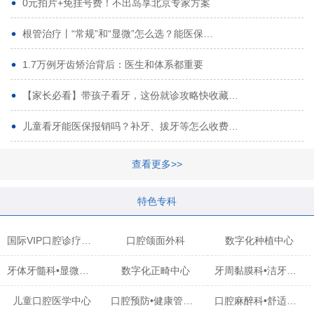
0元拍片+免挂号费！不出岛享北京专家方案
根管治疗丨“常规”和“显微”怎么选？能医保…
1.7万例牙齿矫治背后：医生和体系都重要
【家长必看】带孩子看牙，这份就诊攻略快收藏…
儿童看牙能医保报销吗？补牙、拔牙等怎么收费…
查看更多>>
特色专科
国际VIP口腔诊疗中心
口腔颌面外科
数字化种植中心
牙体牙髓科•显微治疗中心
数字化正畸中心
牙周黏膜科•洁牙中心
儿童口腔医学中心
口腔预防•健康管理科
口腔麻醉科•舒适化诊疗中心