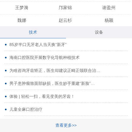
王梦漪
邝家锦
谢盈州
魏娜
赵云杉
杨颖
技术
设备
段小龙
吾尔肯
黄启龙
85岁半口无牙老人当天换“新牙”
代艳虹
林芳诚
宋波
海南口腔医院开展数字化导航种植技术
曹香林
姜炳华
杨川
为啥咨询牙齿矫正，医生却建议正畸正颌联合治…
姚宗将
梁春晓
熊修邦
男子患肿瘤致面部缺损，医生妙手重建“新脸”…
林夏羽
颜晶
李春选
路娜
商晔
文灵周
体验 | 轻松一扫，看见变美的牙齿！
周碧玲
吴关昌
唐敏
儿童全麻口腔治疗
杨珠
黄芬芳
黄泽浩
查看更多>>