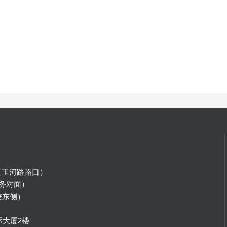
（玉河路路口）
务对面）
校东侧）
）
际大厦2楼