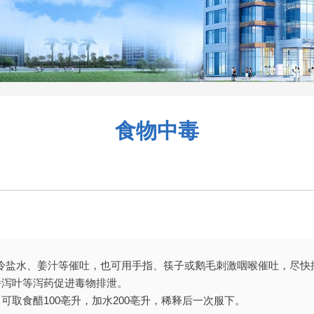
食物中毒
用冷盐水、姜汁等催吐，也可用手指、筷子或鹅毛刺激咽喉催吐，尽快
番泻叶等泻药促进毒物排泄。
取食醋100亳升，加水200亳升，稀释后一次服下。