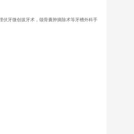
埋伏牙微创拔牙术，颌骨囊肿摘除术等牙槽外科手