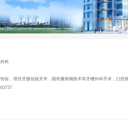
面外科
师
杂智齿、埋伏牙微创拔牙术，颌骨囊肿摘除术等牙槽外科手术，口腔
52727