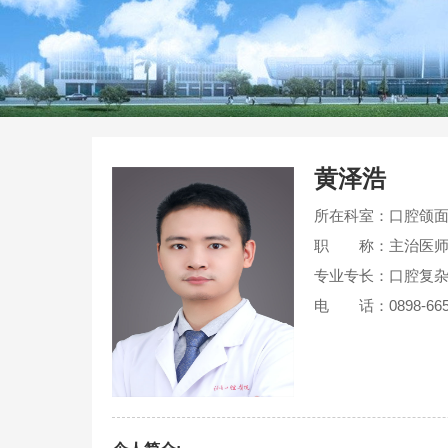
黄泽浩
所在科室：口腔颌
职 称：主治医
专业专长：口腔复
电 话：0898-665