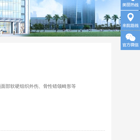
询
来院路
线
颌面部软硬组织外伤、骨性错颌畸形等