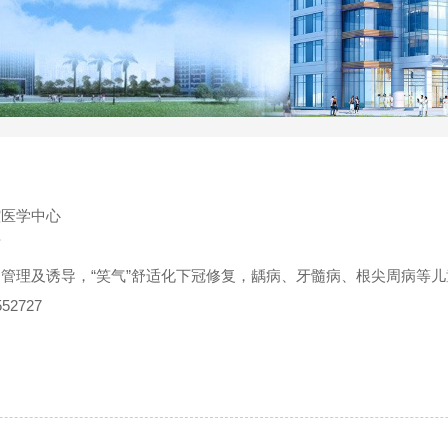
腔医学中心
师
管理及诱导，“笑气”舒适化下冠修复，龋病、牙髓病、根尖周病等
52727