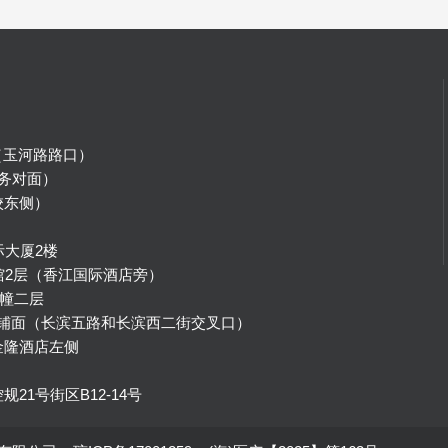
（玉河路路口）
务对面）
校东侧）
）
际大厦2楼
馆2层（香江国际酒店旁）
幢二层
号铺面（长滨五路和长滨西二街交叉口）
金隆酒店左侧
1号街区B12-14号