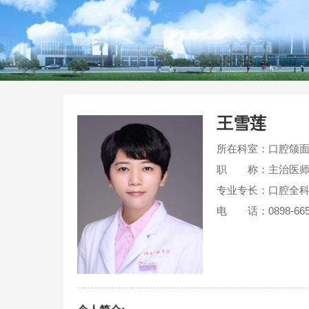
王雪莲
所在科室：口腔颌
职 称：主治医
专业专长：口腔全
电 话：0898-665