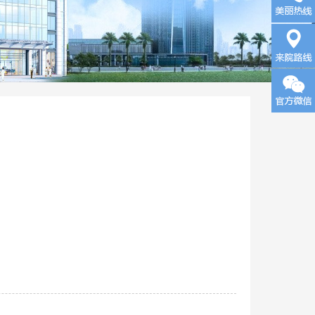
询
来院路
线