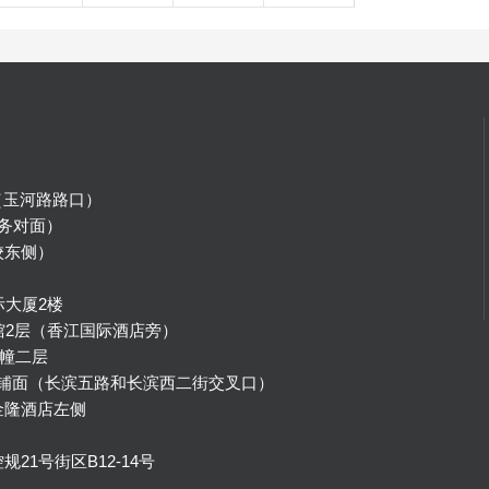
（玉河路路口）
务对面）
校东侧）
）
际大厦2楼
馆2层（香江国际酒店旁）
幢二层
号铺面（长滨五路和长滨西二街交叉口）
金隆酒店左侧
1号街区B12-14号