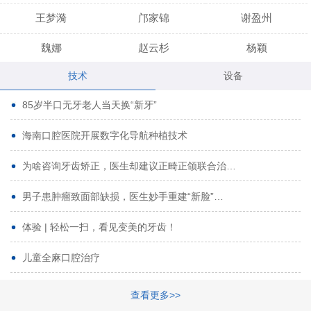
王梦漪
邝家锦
谢盈州
魏娜
赵云杉
杨颖
技术
设备
段小龙
吾尔肯
黄启龙
85岁半口无牙老人当天换“新牙”
代艳虹
林芳诚
宋波
海南口腔医院开展数字化导航种植技术
曹香林
姜炳华
杨川
为啥咨询牙齿矫正，医生却建议正畸正颌联合治…
姚宗将
梁春晓
熊修邦
男子患肿瘤致面部缺损，医生妙手重建“新脸”…
林夏羽
颜晶
李春选
路娜
商晔
文灵周
体验 | 轻松一扫，看见变美的牙齿！
周碧玲
吴关昌
唐敏
儿童全麻口腔治疗
杨珠
黄芬芳
黄泽浩
查看更多>>