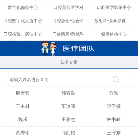
数字化修复中心
口腔美容医学科
口腔医学影像中心
口腔数字化义齿中心
口腔急诊•综合科
放射科•医学影像中心
口腔检验、病理中心
门诊药房•药械科
健康体检中心
知名专家
陈育玲
谢小雪
吴晓桃
廖天安
韩素勤
许颖
王本材
车道闯
李学盛
魏乐
王俊杰
林书峰
黄秀珍
邱勋招
王守东