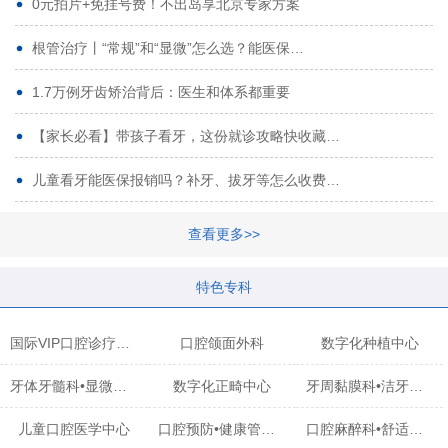
0元拍片+免挂号费！不出岛享北京专家方案
根管治疗丨“常规”和“显微”怎么选？能医保…
1.7万例牙齿矫治背后：医生和体系都重要
【家长必看】带孩子看牙，这份就诊攻略快收藏…
儿童看牙能医保报销吗？补牙、拔牙等怎么收费…
查看更多>>
特色专科
国际VIP口腔诊疗中心
口腔颌面外科
数字化种植中心
牙体牙髓科•显微治疗中心
数字化正畸中心
牙周黏膜科•洁牙中心
儿童口腔医学中心
口腔预防•健康管理科
口腔麻醉科•舒适化诊疗中心