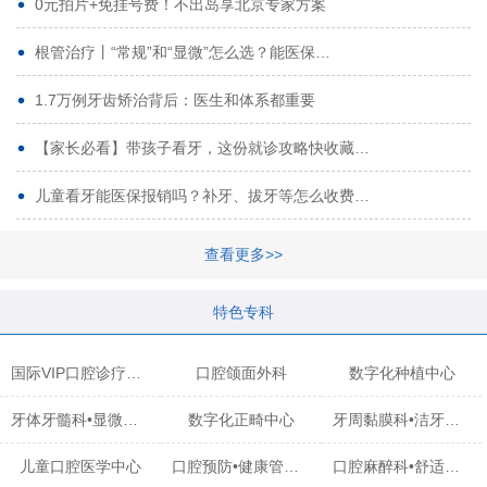
0元拍片+免挂号费！不出岛享北京专家方案
根管治疗丨“常规”和“显微”怎么选？能医保…
1.7万例牙齿矫治背后：医生和体系都重要
【家长必看】带孩子看牙，这份就诊攻略快收藏…
儿童看牙能医保报销吗？补牙、拔牙等怎么收费…
查看更多>>
特色专科
国际VIP口腔诊疗中心
口腔颌面外科
数字化种植中心
牙体牙髓科•显微治疗中心
数字化正畸中心
牙周黏膜科•洁牙中心
儿童口腔医学中心
口腔预防•健康管理科
口腔麻醉科•舒适化诊疗中心