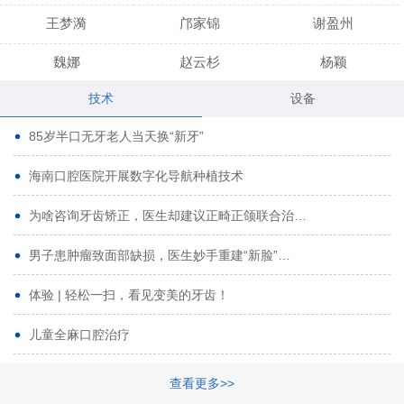
王梦漪
邝家锦
谢盈州
魏娜
赵云杉
杨颖
技术
设备
段小龙
吾尔肯
黄启龙
85岁半口无牙老人当天换“新牙”
代艳虹
林芳诚
宋波
海南口腔医院开展数字化导航种植技术
曹香林
姜炳华
杨川
为啥咨询牙齿矫正，医生却建议正畸正颌联合治…
姚宗将
梁春晓
熊修邦
男子患肿瘤致面部缺损，医生妙手重建“新脸”…
林夏羽
颜晶
李春选
路娜
商晔
文灵周
体验 | 轻松一扫，看见变美的牙齿！
周碧玲
吴关昌
唐敏
儿童全麻口腔治疗
杨珠
黄芬芳
黄泽浩
查看更多>>