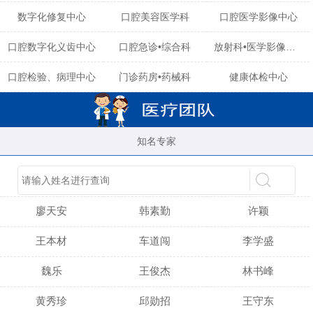
数字化修复中心
口腔美容医学科
口腔医学影像中心
口腔数字化义齿中心
口腔急诊•综合科
放射科•医学影像中心
口腔检验、病理中心
门诊药房•药械科
健康体检中心
知名专家
陈育玲
谢小雪
吴晓桃
廖天安
韩素勤
许颖
王本材
车道闯
李学盛
魏乐
王俊杰
林书峰
黄秀珍
邱勋招
王守东