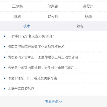
王梦漪
邝家锦
谢盈州
魏娜
赵云杉
杨颖
技术
设备
段小龙
吾尔肯
黄启龙
85岁半口无牙老人当天换“新牙”
代艳虹
林芳诚
宋波
海南口腔医院开展数字化导航种植技术
曹香林
姜炳华
杨川
为啥咨询牙齿矫正，医生却建议正畸正颌联合治…
姚宗将
梁春晓
熊修邦
男子患肿瘤致面部缺损，医生妙手重建“新脸”…
林夏羽
颜晶
李春选
路娜
商晔
文灵周
体验 | 轻松一扫，看见变美的牙齿！
周碧玲
吴关昌
唐敏
儿童全麻口腔治疗
杨珠
黄芬芳
黄泽浩
查看更多>>