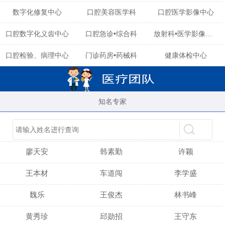
数字化修复中心
口腔美容医学科
口腔医学影像中心
口腔数字化义齿中心
口腔急诊•综合科
放射科•医学影像中心
口腔检验、病理中心
门诊药房•药械科
健康体检中心
知名专家
陈育玲
谢小雪
吴晓桃
廖天安
韩素勤
许颖
王本材
车道闯
李学盛
魏乐
王俊杰
林书峰
黄秀珍
邱勋招
王守东