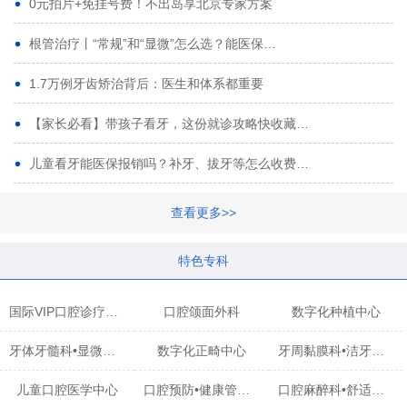
0元拍片+免挂号费！不出岛享北京专家方案
根管治疗丨“常规”和“显微”怎么选？能医保…
1.7万例牙齿矫治背后：医生和体系都重要
【家长必看】带孩子看牙，这份就诊攻略快收藏…
儿童看牙能医保报销吗？补牙、拔牙等怎么收费…
查看更多>>
特色专科
国际VIP口腔诊疗中心
口腔颌面外科
数字化种植中心
牙体牙髓科•显微治疗中心
数字化正畸中心
牙周黏膜科•洁牙中心
儿童口腔医学中心
口腔预防•健康管理科
口腔麻醉科•舒适化诊疗中心