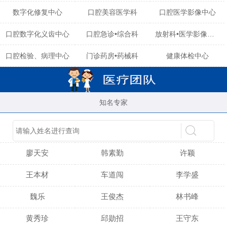
数字化修复中心
口腔美容医学科
口腔医学影像中心
口腔数字化义齿中心
口腔急诊•综合科
放射科•医学影像中心
口腔检验、病理中心
门诊药房•药械科
健康体检中心
知名专家
陈育玲
谢小雪
吴晓桃
廖天安
韩素勤
许颖
王本材
车道闯
李学盛
魏乐
王俊杰
林书峰
黄秀珍
邱勋招
王守东