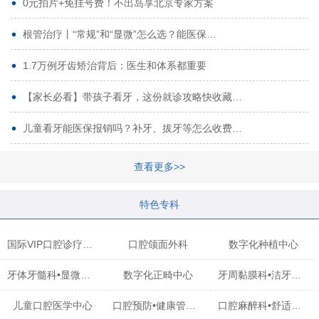
0元拍片+免挂号费！不出岛享北京专家方案
根管治疗丨“常规”和“显微”怎么选？能医保…
1.7万例牙齿矫治背后：医生和体系都重要
【家长必看】带孩子看牙，这份就诊攻略快收藏…
儿童看牙能医保报销吗？补牙、拔牙等怎么收费…
查看更多>>
特色专科
国际VIP口腔诊疗中心
口腔颌面外科
数字化种植中心
牙体牙髓科•显微治疗中心
数字化正畸中心
牙周黏膜科•洁牙中心
儿童口腔医学中心
口腔预防•健康管理科
口腔麻醉科•舒适化诊疗中心