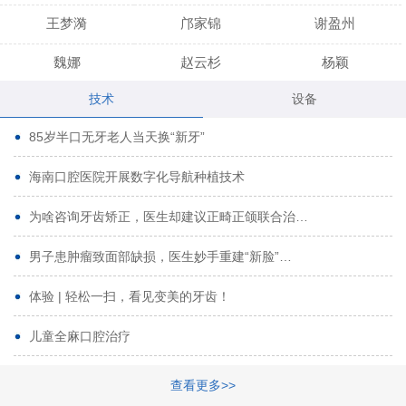
王梦漪
邝家锦
谢盈州
魏娜
赵云杉
杨颖
技术
设备
段小龙
吾尔肯
黄启龙
85岁半口无牙老人当天换“新牙”
代艳虹
林芳诚
宋波
海南口腔医院开展数字化导航种植技术
曹香林
姜炳华
杨川
为啥咨询牙齿矫正，医生却建议正畸正颌联合治…
姚宗将
梁春晓
熊修邦
男子患肿瘤致面部缺损，医生妙手重建“新脸”…
林夏羽
颜晶
李春选
路娜
商晔
文灵周
体验 | 轻松一扫，看见变美的牙齿！
周碧玲
吴关昌
唐敏
儿童全麻口腔治疗
杨珠
黄芬芳
黄泽浩
查看更多>>