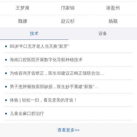
王梦漪
邝家锦
谢盈州
魏娜
赵云杉
杨颖
技术
设备
段小龙
吾尔肯
黄启龙
85岁半口无牙老人当天换“新牙”
代艳虹
林芳诚
宋波
海南口腔医院开展数字化导航种植技术
曹香林
姜炳华
杨川
为啥咨询牙齿矫正，医生却建议正畸正颌联合治…
姚宗将
梁春晓
熊修邦
男子患肿瘤致面部缺损，医生妙手重建“新脸”…
林夏羽
颜晶
李春选
路娜
商晔
文灵周
体验 | 轻松一扫，看见变美的牙齿！
周碧玲
吴关昌
唐敏
儿童全麻口腔治疗
杨珠
黄芬芳
黄泽浩
查看更多>>