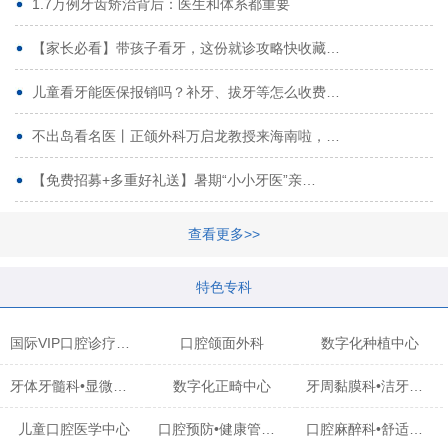
1.7万例牙齿矫治背后：医生和体系都重要
【家长必看】带孩子看牙，这份就诊攻略快收藏…
儿童看牙能医保报销吗？补牙、拔牙等怎么收费…
不出岛看名医丨正颌外科万启龙教授来海南啦，…
【免费招募+多重好礼送】暑期“小小牙医”亲…
查看更多>>
特色专科
国际VIP口腔诊疗中心
口腔颌面外科
数字化种植中心
牙体牙髓科•显微治疗中心
数字化正畸中心
牙周黏膜科•洁牙中心
儿童口腔医学中心
口腔预防•健康管理科
口腔麻醉科•舒适化诊疗中心