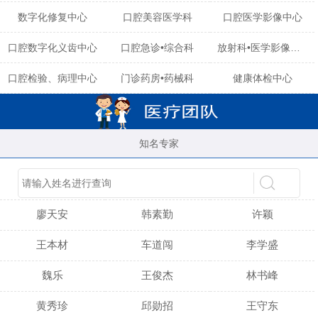
数字化修复中心
口腔美容医学科
口腔医学影像中心
口腔数字化义齿中心
口腔急诊•综合科
放射科•医学影像中心
口腔检验、病理中心
门诊药房•药械科
健康体检中心
知名专家
陈育玲
谢小雪
吴晓桃
廖天安
韩素勤
许颖
王本材
车道闯
李学盛
魏乐
王俊杰
林书峰
黄秀珍
邱勋招
王守东