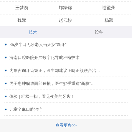
王梦漪
邝家锦
谢盈州
魏娜
赵云杉
杨颖
技术
设备
段小龙
吾尔肯
黄启龙
85岁半口无牙老人当天换“新牙”
代艳虹
林芳诚
宋波
海南口腔医院开展数字化导航种植技术
曹香林
姜炳华
杨川
为啥咨询牙齿矫正，医生却建议正畸正颌联合治…
姚宗将
梁春晓
熊修邦
男子患肿瘤致面部缺损，医生妙手重建“新脸”…
林夏羽
颜晶
李春选
路娜
商晔
文灵周
体验 | 轻松一扫，看见变美的牙齿！
周碧玲
吴关昌
唐敏
儿童全麻口腔治疗
杨珠
黄芬芳
黄泽浩
查看更多>>