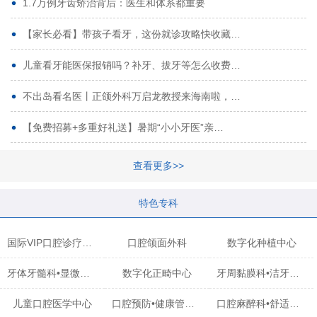
1.7万例牙齿矫治背后：医生和体系都重要
【家长必看】带孩子看牙，这份就诊攻略快收藏…
儿童看牙能医保报销吗？补牙、拔牙等怎么收费…
不出岛看名医丨正颌外科万启龙教授来海南啦，…
【免费招募+多重好礼送】暑期“小小牙医”亲…
查看更多>>
特色专科
国际VIP口腔诊疗中心
口腔颌面外科
数字化种植中心
牙体牙髓科•显微治疗中心
数字化正畸中心
牙周黏膜科•洁牙中心
儿童口腔医学中心
口腔预防•健康管理科
口腔麻醉科•舒适化诊疗中心