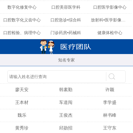
数字化修复中心
口腔美容医学科
口腔医学影像中心
口腔数字化义齿中心
口腔急诊•综合科
放射科•医学影像中心
口腔检验、病理中心
门诊药房•药械科
健康体检中心
知名专家
陈育玲
谢小雪
吴晓桃
廖天安
韩素勤
许颖
王本材
车道闯
李学盛
魏乐
王俊杰
林书峰
黄秀珍
邱勋招
王守东