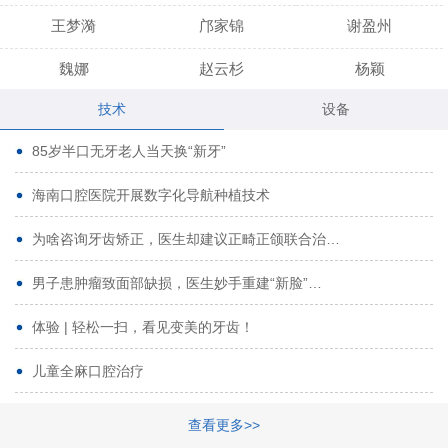
王梦漪
邝家锦
谢盈州
魏娜
赵云杉
杨颖
技术
设备
段小龙
吾尔肯
黄启龙
85岁半口无牙老人当天换“新牙”
代艳虹
林芳诚
宋波
海南口腔医院开展数字化导航种植技术
曹香林
姜炳华
杨川
为啥咨询牙齿矫正，医生却建议正畸正颌联合治…
姚宗将
梁春晓
熊修邦
男子患肿瘤致面部缺损，医生妙手重建“新脸”…
林夏羽
颜晶
李春选
路娜
商晔
文灵周
体验 | 轻松一扫，看见变美的牙齿！
周碧玲
吴关昌
唐敏
儿童全麻口腔治疗
杨珠
黄芬芳
黄泽浩
查看更多>>