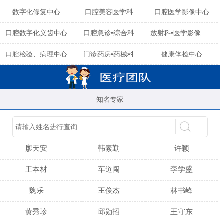
数字化修复中心
口腔美容医学科
口腔医学影像中心
口腔数字化义齿中心
口腔急诊•综合科
放射科•医学影像中心
口腔检验、病理中心
门诊药房•药械科
健康体检中心
知名专家
陈育玲
谢小雪
吴晓桃
廖天安
韩素勤
许颖
王本材
车道闯
李学盛
魏乐
王俊杰
林书峰
黄秀珍
邱勋招
王守东