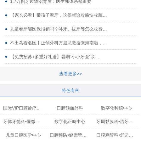
1.7万例牙齿矫治背后：医生和体系都重要
【家长必看】带孩子看牙，这份就诊攻略快收藏…
儿童看牙能医保报销吗？补牙、拔牙等怎么收费…
不出岛看名医丨正颌外科万启龙教授来海南啦，…
【免费招募+多重好礼送】暑期“小小牙医”亲…
查看更多>>
特色专科
国际VIP口腔诊疗中心
口腔颌面外科
数字化种植中心
牙体牙髓科•显微治疗中心
数字化正畸中心
牙周黏膜科•洁牙中心
儿童口腔医学中心
口腔预防•健康管理科
口腔麻醉科•舒适化诊疗中心