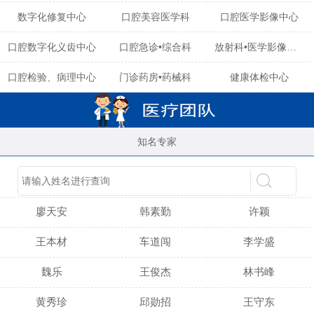
数字化修复中心
口腔美容医学科
口腔医学影像中心
口腔数字化义齿中心
口腔急诊•综合科
放射科•医学影像中心
口腔检验、病理中心
门诊药房•药械科
健康体检中心
知名专家
陈育玲
谢小雪
吴晓桃
廖天安
韩素勤
许颖
王本材
车道闯
李学盛
魏乐
王俊杰
林书峰
黄秀珍
邱勋招
王守东