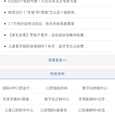
0元拍片+免挂号费！不出岛享北京专家方案
根管治疗丨“常规”和“显微”怎么选？能医保…
1.7万例牙齿矫治背后：医生和体系都重要
【家长必看】带孩子看牙，这份就诊攻略快收藏…
儿童看牙能医保报销吗？补牙、拔牙等怎么收费…
查看更多>>
特色专科
国际VIP口腔诊疗中心
口腔颌面外科
数字化种植中心
牙体牙髓科•显微治疗中心
数字化正畸中心
牙周黏膜科•洁牙中心
儿童口腔医学中心
口腔预防•健康管理科
口腔麻醉科•舒适化诊疗中心