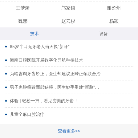
王梦漪
邝家锦
谢盈州
魏娜
赵云杉
杨颖
技术
设备
段小龙
吾尔肯
黄启龙
85岁半口无牙老人当天换“新牙”
代艳虹
林芳诚
宋波
海南口腔医院开展数字化导航种植技术
曹香林
姜炳华
杨川
为啥咨询牙齿矫正，医生却建议正畸正颌联合治…
姚宗将
梁春晓
熊修邦
男子患肿瘤致面部缺损，医生妙手重建“新脸”…
林夏羽
颜晶
李春选
路娜
商晔
文灵周
体验 | 轻松一扫，看见变美的牙齿！
周碧玲
吴关昌
唐敏
儿童全麻口腔治疗
杨珠
黄芬芳
黄泽浩
查看更多>>