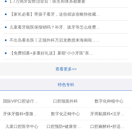
1.7万例牙齿矫治背后：医生和体系都重要
【家长必看】带孩子看牙，这份就诊攻略快收藏…
儿童看牙能医保报销吗？补牙、拔牙等怎么收费…
不出岛看名医丨正颌外科万启龙教授来海南啦，…
【免费招募+多重好礼送】暑期“小小牙医”亲…
查看更多>>
特色专科
国际VIP口腔诊疗中心
口腔颌面外科
数字化种植中心
牙体牙髓科•显微治疗中心
数字化正畸中心
牙周黏膜科•洁牙中心
儿童口腔医学中心
口腔预防•健康管理科
口腔麻醉科•舒适化诊疗中心