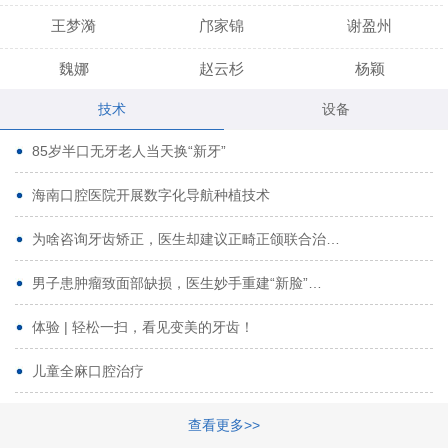
王梦漪
邝家锦
谢盈州
魏娜
赵云杉
杨颖
技术
设备
段小龙
吾尔肯
黄启龙
85岁半口无牙老人当天换“新牙”
代艳虹
林芳诚
宋波
海南口腔医院开展数字化导航种植技术
曹香林
姜炳华
杨川
为啥咨询牙齿矫正，医生却建议正畸正颌联合治…
姚宗将
梁春晓
熊修邦
男子患肿瘤致面部缺损，医生妙手重建“新脸”…
林夏羽
颜晶
李春选
路娜
商晔
文灵周
体验 | 轻松一扫，看见变美的牙齿！
周碧玲
吴关昌
唐敏
儿童全麻口腔治疗
杨珠
黄芬芳
黄泽浩
查看更多>>