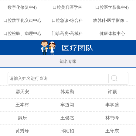
数字化修复中心
口腔美容医学科
口腔医学影像中心
口腔数字化义齿中心
口腔急诊•综合科
放射科•医学影像中心
口腔检验、病理中心
门诊药房•药械科
健康体检中心
知名专家
陈育玲
谢小雪
吴晓桃
廖天安
韩素勤
许颖
王本材
车道闯
李学盛
魏乐
王俊杰
林书峰
黄秀珍
邱勋招
王守东