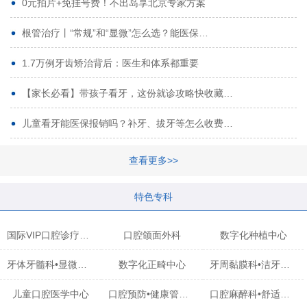
0元拍片+免挂号费！不出岛享北京专家方案
根管治疗丨“常规”和“显微”怎么选？能医保…
1.7万例牙齿矫治背后：医生和体系都重要
【家长必看】带孩子看牙，这份就诊攻略快收藏…
儿童看牙能医保报销吗？补牙、拔牙等怎么收费…
查看更多>>
特色专科
国际VIP口腔诊疗中心
口腔颌面外科
数字化种植中心
牙体牙髓科•显微治疗中心
数字化正畸中心
牙周黏膜科•洁牙中心
儿童口腔医学中心
口腔预防•健康管理科
口腔麻醉科•舒适化诊疗中心