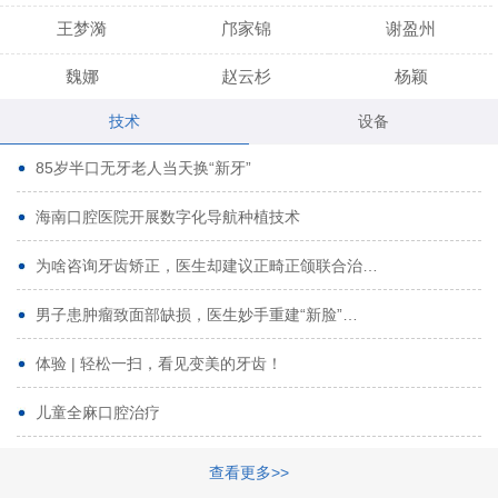
王梦漪
邝家锦
谢盈州
魏娜
赵云杉
杨颖
技术
设备
段小龙
吾尔肯
黄启龙
85岁半口无牙老人当天换“新牙”
代艳虹
林芳诚
宋波
海南口腔医院开展数字化导航种植技术
曹香林
姜炳华
杨川
为啥咨询牙齿矫正，医生却建议正畸正颌联合治…
姚宗将
梁春晓
熊修邦
男子患肿瘤致面部缺损，医生妙手重建“新脸”…
林夏羽
颜晶
李春选
路娜
商晔
文灵周
体验 | 轻松一扫，看见变美的牙齿！
周碧玲
吴关昌
唐敏
儿童全麻口腔治疗
杨珠
黄芬芳
黄泽浩
查看更多>>