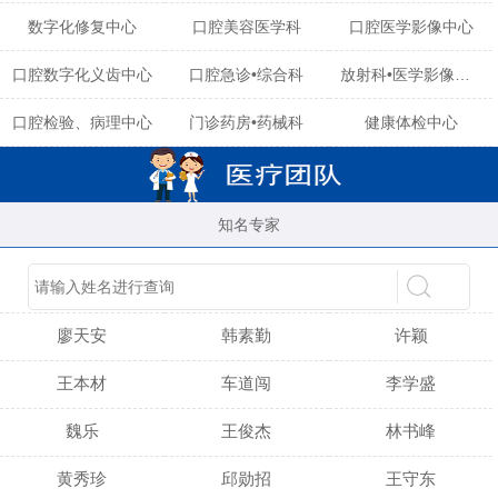
数字化修复中心
口腔美容医学科
口腔医学影像中心
口腔数字化义齿中心
口腔急诊•综合科
放射科•医学影像中心
口腔检验、病理中心
门诊药房•药械科
健康体检中心
知名专家
陈育玲
谢小雪
吴晓桃
廖天安
韩素勤
许颖
王本材
车道闯
李学盛
魏乐
王俊杰
林书峰
黄秀珍
邱勋招
王守东