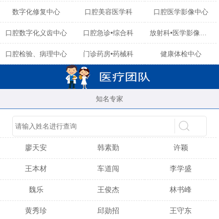
数字化修复中心
口腔美容医学科
口腔医学影像中心
口腔数字化义齿中心
口腔急诊•综合科
放射科•医学影像中心
口腔检验、病理中心
门诊药房•药械科
健康体检中心
知名专家
陈育玲
谢小雪
吴晓桃
廖天安
韩素勤
许颖
王本材
车道闯
李学盛
魏乐
王俊杰
林书峰
黄秀珍
邱勋招
王守东