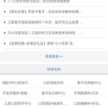
1.7万例牙齿矫治背后：医生和体系都重要
【家长必看】带孩子看牙，这份就诊攻略快收藏…
儿童看牙能医保报销吗？补牙、拔牙等怎么收费…
不出岛看名医丨正颌外科万启龙教授来海南啦，…
【免费招募+多重好礼送】暑期“小小牙医”亲…
查看更多>>
特色专科
国际VIP口腔诊疗中心
口腔颌面外科
数字化种植中心
牙体牙髓科•显微治疗中心
数字化正畸中心
牙周黏膜科•洁牙中心
儿童口腔医学中心
口腔预防•健康管理科
口腔麻醉科•舒适化诊疗中心