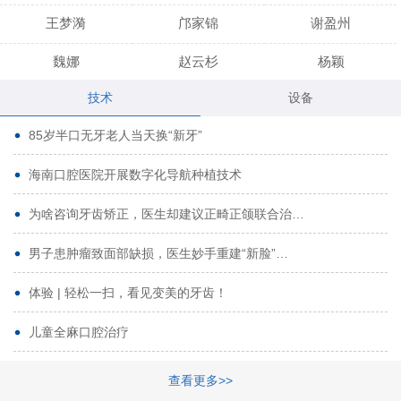
王梦漪
邝家锦
谢盈州
魏娜
赵云杉
杨颖
技术
设备
段小龙
吾尔肯
黄启龙
85岁半口无牙老人当天换“新牙”
代艳虹
林芳诚
宋波
海南口腔医院开展数字化导航种植技术
曹香林
姜炳华
杨川
为啥咨询牙齿矫正，医生却建议正畸正颌联合治…
姚宗将
梁春晓
熊修邦
男子患肿瘤致面部缺损，医生妙手重建“新脸”…
林夏羽
颜晶
李春选
路娜
商晔
文灵周
体验 | 轻松一扫，看见变美的牙齿！
周碧玲
吴关昌
唐敏
儿童全麻口腔治疗
杨珠
黄芬芳
黄泽浩
查看更多>>