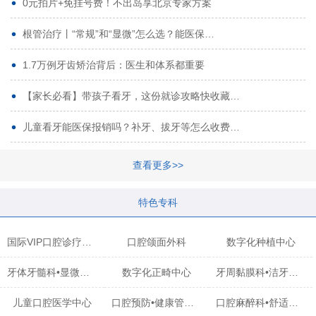
0元拍片+免挂号费！不出岛享北京专家方案
根管治疗丨“常规”和“显微”怎么选？能医保…
1.7万例牙齿矫治背后：医生和体系都重要
【家长必看】带孩子看牙，这份就诊攻略快收藏…
儿童看牙能医保报销吗？补牙、拔牙等怎么收费…
查看更多>>
特色专科
国际VIP口腔诊疗中心
口腔颌面外科
数字化种植中心
牙体牙髓科•显微治疗中心
数字化正畸中心
牙周黏膜科•洁牙中心
儿童口腔医学中心
口腔预防•健康管理科
口腔麻醉科•舒适化诊疗中心