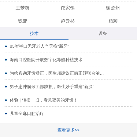
王梦漪
邝家锦
谢盈州
魏娜
赵云杉
杨颖
技术
设备
段小龙
吾尔肯
黄启龙
85岁半口无牙老人当天换“新牙”
代艳虹
林芳诚
宋波
海南口腔医院开展数字化导航种植技术
曹香林
姜炳华
杨川
为啥咨询牙齿矫正，医生却建议正畸正颌联合治…
姚宗将
梁春晓
熊修邦
男子患肿瘤致面部缺损，医生妙手重建“新脸”…
林夏羽
颜晶
李春选
路娜
商晔
文灵周
体验 | 轻松一扫，看见变美的牙齿！
周碧玲
吴关昌
唐敏
儿童全麻口腔治疗
杨珠
黄芬芳
黄泽浩
查看更多>>