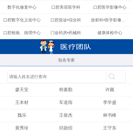
数字化修复中心
口腔美容医学科
口腔医学影像中心
口腔数字化义齿中心
口腔急诊•综合科
放射科•医学影像中心
口腔检验、病理中心
门诊药房•药械科
健康体检中心
知名专家
陈育玲
谢小雪
吴晓桃
廖天安
韩素勤
许颖
王本材
车道闯
李学盛
魏乐
王俊杰
林书峰
黄秀珍
邱勋招
王守东