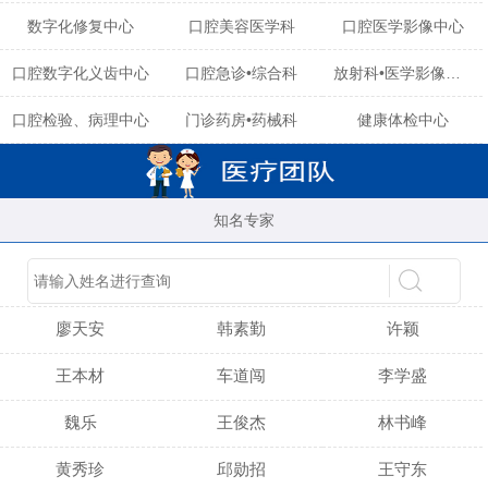
数字化修复中心
口腔美容医学科
口腔医学影像中心
口腔数字化义齿中心
口腔急诊•综合科
放射科•医学影像中心
口腔检验、病理中心
门诊药房•药械科
健康体检中心
知名专家
陈育玲
谢小雪
吴晓桃
廖天安
韩素勤
许颖
王本材
车道闯
李学盛
魏乐
王俊杰
林书峰
黄秀珍
邱勋招
王守东