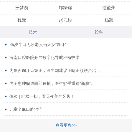
王梦漪
邝家锦
谢盈州
魏娜
赵云杉
杨颖
技术
设备
段小龙
吾尔肯
黄启龙
85岁半口无牙老人当天换“新牙”
代艳虹
林芳诚
宋波
海南口腔医院开展数字化导航种植技术
曹香林
姜炳华
杨川
为啥咨询牙齿矫正，医生却建议正畸正颌联合治…
姚宗将
梁春晓
熊修邦
男子患肿瘤致面部缺损，医生妙手重建“新脸”…
林夏羽
颜晶
李春选
路娜
商晔
文灵周
体验 | 轻松一扫，看见变美的牙齿！
周碧玲
吴关昌
唐敏
儿童全麻口腔治疗
杨珠
黄芬芳
黄泽浩
查看更多>>