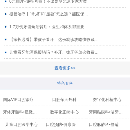
0元拍片+免挂号费！不出岛享北京专家方案
根管治疗丨“常规”和“显微”怎么选？能医保…
1.7万例牙齿矫治背后：医生和体系都重要
【家长必看】带孩子看牙，这份就诊攻略快收藏…
儿童看牙能医保报销吗？补牙、拔牙等怎么收费…
查看更多>>
特色专科
国际VIP口腔诊疗中心
口腔颌面外科
数字化种植中心
牙体牙髓科•显微治疗中心
数字化正畸中心
牙周黏膜科•洁牙中心
儿童口腔医学中心
口腔预防•健康管理科
口腔麻醉科•舒适化诊疗中心