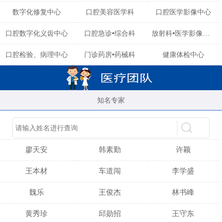
数字化修复中心
口腔美容医学科
口腔医学影像中心
口腔数字化义齿中心
口腔急诊•综合科
放射科•医学影像中心
口腔检验、病理中心
门诊药房•药械科
健康体检中心
知名专家
陈育玲
谢小雪
吴晓桃
廖天安
韩素勤
许颖
王本材
车道闯
李学盛
魏乐
王俊杰
林书峰
黄秀珍
邱勋招
王守东