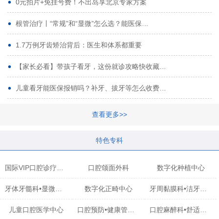
0元拍片+免挂号费！不出岛享北京专家方案
根管治疗丨“常规”和“显微”怎么选？能医保…
1.7万例牙齿矫治背后：医生和体系都重要
【家长必看】带孩子看牙，这份就诊攻略快收藏…
儿童看牙能医保报销吗？补牙、拔牙等怎么收费…
查看更多>>
特色专科
国际VIP口腔诊疗中心
口腔颌面外科
数字化种植中心
牙体牙髓科•显微治疗中心
数字化正畸中心
牙周黏膜科•洁牙中心
儿童口腔医学中心
口腔预防•健康管理科
口腔麻醉科•舒适化诊疗中心