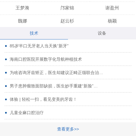
王梦漪
邝家锦
谢盈州
魏娜
赵云杉
杨颖
技术
设备
段小龙
吾尔肯
黄启龙
85岁半口无牙老人当天换“新牙”
代艳虹
林芳诚
宋波
海南口腔医院开展数字化导航种植技术
曹香林
姜炳华
杨川
为啥咨询牙齿矫正，医生却建议正畸正颌联合治…
姚宗将
梁春晓
熊修邦
男子患肿瘤致面部缺损，医生妙手重建“新脸”…
林夏羽
颜晶
李春选
路娜
商晔
文灵周
体验 | 轻松一扫，看见变美的牙齿！
周碧玲
吴关昌
唐敏
儿童全麻口腔治疗
杨珠
黄芬芳
黄泽浩
查看更多>>