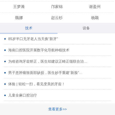
王梦漪
邝家锦
谢盈州
魏娜
赵云杉
杨颖
技术
设备
段小龙
吾尔肯
黄启龙
85岁半口无牙老人当天换“新牙”
代艳虹
林芳诚
宋波
海南口腔医院开展数字化导航种植技术
曹香林
姜炳华
杨川
为啥咨询牙齿矫正，医生却建议正畸正颌联合治…
姚宗将
梁春晓
熊修邦
男子患肿瘤致面部缺损，医生妙手重建“新脸”…
林夏羽
颜晶
李春选
路娜
商晔
文灵周
体验 | 轻松一扫，看见变美的牙齿！
周碧玲
吴关昌
唐敏
儿童全麻口腔治疗
杨珠
黄芬芳
黄泽浩
查看更多>>