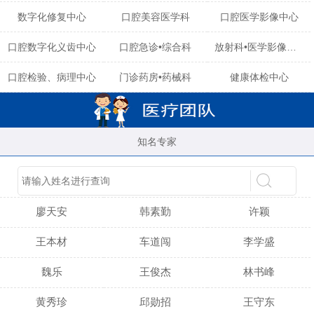
数字化修复中心
口腔美容医学科
口腔医学影像中心
口腔数字化义齿中心
口腔急诊•综合科
放射科•医学影像中心
口腔检验、病理中心
门诊药房•药械科
健康体检中心
知名专家
陈育玲
谢小雪
吴晓桃
廖天安
韩素勤
许颖
王本材
车道闯
李学盛
魏乐
王俊杰
林书峰
黄秀珍
邱勋招
王守东