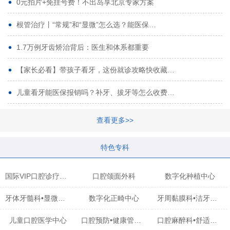
0元拍片+免挂号费！不出岛享北京专家方案
根管治疗丨“常规”和“显微”怎么选？能医保…
1.7万例牙齿矫治背后：医生和体系都重要
【家长必看】带孩子看牙，这份就诊攻略快收藏…
儿童看牙能医保报销吗？补牙、拔牙等怎么收费…
查看更多>>
特色专科
国际VIP口腔诊疗中心
口腔颌面外科
数字化种植中心
牙体牙髓科•显微治疗中心
数字化正畸中心
牙周黏膜科•洁牙中心
儿童口腔医学中心
口腔预防•健康管理科
口腔麻醉科•舒适化诊疗中心